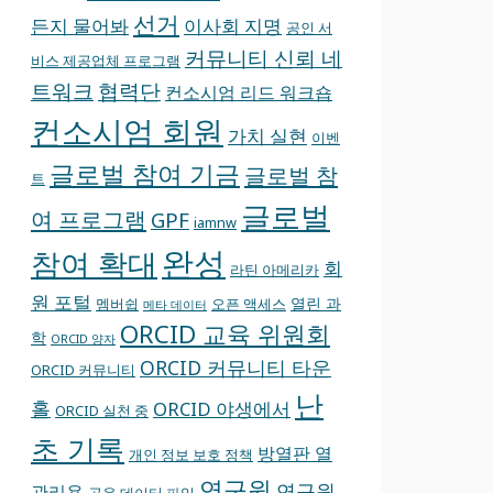
선거
든지 물어봐
이사회 지명
공인 서
커뮤니티 신뢰 네
비스 제공업체 프로그램
트워크
협력단
컨소시엄 리드 워크숍
컨소시엄 회원
가치 실현
이벤
글로벌 참여 기금
글로벌 참
트
글로벌
여 프로그램
GPF
iamnw
완성
참여 확대
회
라틴 아메리카
원 포털
열린 과
멤버쉽
오픈 액세스
메타 데이터
ORCID 교육 위원회
학
ORCID 양자
ORCID 커뮤니티 타운
ORCID 커뮤니티
난
홀
ORCID 야생에서
ORCID 실천 중
초 기록
방열판 열
개인 정보 보호 정책
연구원
연구원
관리용