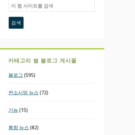
이
웹
사
이
트
를
검
색
카테고리 별 블로그 게시물
블로그
(595)
컨소시엄 뉴스
(72)
기능
(15)
통합 뉴스
(82)