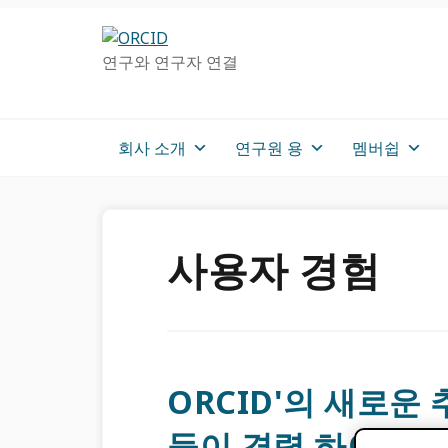
주
메
차
탐
인
사
연구와 연구자 연결
색
컨
이
으
텐
드
로
츠
로
건
로
건
회사 소개
연구원 용
멤버쉽
너
가
너
뛰
기
뛰
기
기
사용자 경험
ORCID'의 새로운
들이 경력 하이라