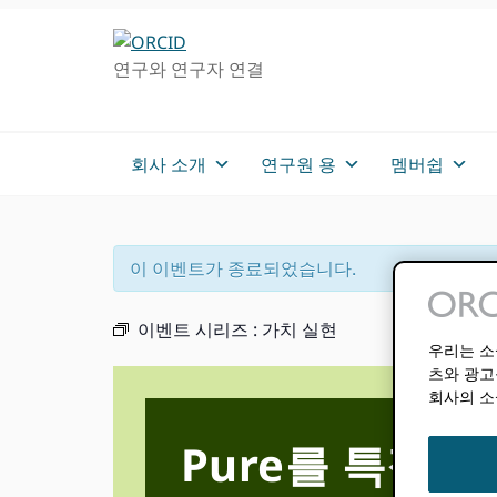
주
메
차
탐
인
사
연구와 연구자 연결
색
컨
이
으
텐
드
로
츠
로
건
로
건
회사 소개
연구원 용
멤버쉽
너
가
너
뛰
기
뛰
기
기
이 이벤트가 종료되었습니다.
이벤트 시리즈 :
가치 실현
우리는 소
츠와 광고
회사의 소
Pure를 특징으