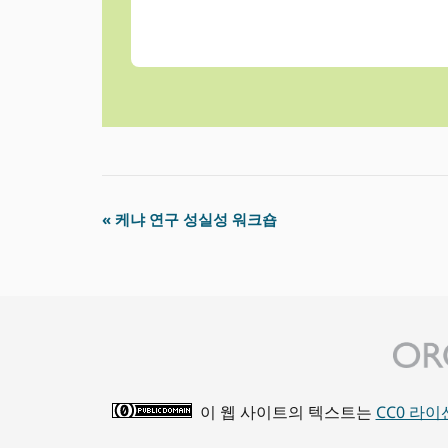
이
«
케냐 연구 성실성 워크숍
벤
트
탐
색
이 웹 사이트의 텍스트는
CC0 라