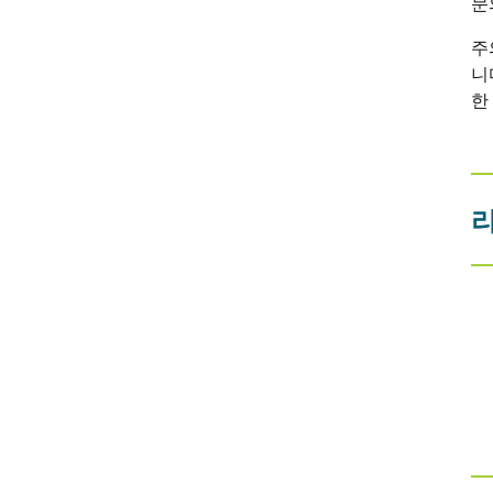
문
주
니
한