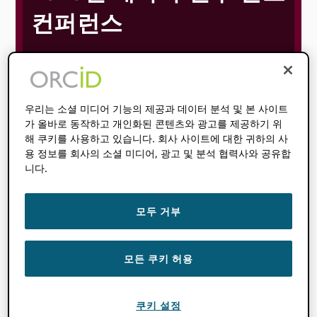
컨퍼런스
26년 5월
27년 5월
오전 8:00
저녁
@
-
@
5:00
UTC-5
우리는 소셜 미디어 기능의 제공과 데이터 분석 및 본 사이트
시작 시간
당신은
:
시간대를 감지할 수 없습니다. 노력하다
가 올바로 동작하고 개인화된 콘텐츠와 광고를 제공하기 위
해 쿠키를 사용하고 있습니다. 회사 사이트에 대한 귀하의 사
로드
그 페이지.
용 정보를 회사의 소셜 미디어, 광고 및 분석 협력사와 공유합
니다.
더 알아보기>
모두 거부
모든 쿠키 허용
이상의 주제
쿠키 설정