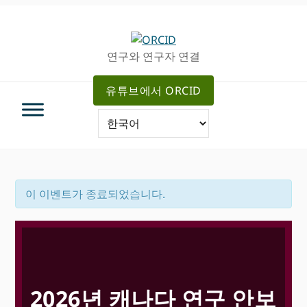
주
메
차
탐
인
사
색
컨
이
연구와 연구자 연결
으
텐
드
로
츠
로
유튜브에서 ORCID
건
로
건
너
가
너
뛰
기
뛰
기
기
이 이벤트가 종료되었습니다.
2026년 캐나다 연구 안보