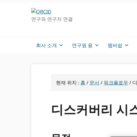
주
메
차
탐
인
사
연구와 연구자 연결
색
컨
이
으
텐
드
로
츠
로
건
로
건
회사 소개
연구원 용
멤버쉽
너
가
너
뛰
기
뛰
기
기
현재 위치 :
홈
/
문서
/
워크플로우
/
디
디스커버리 시