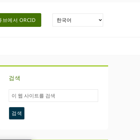
브에서 ORCID
기
검색
본
이
사
웹
사
이
이
트
드
를
검