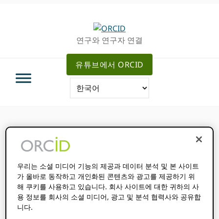
주
메
차
탐
인
사
색
컨
이
연구와 연구자 연결
으
텐
드
로
츠
로
유튜브에서 ORCID
건
로
건
너
가
너
뛰
기
뛰
기
기
이 이벤트가 종료되었습니다.
이벤트 시리즈 :
나는 회원입니다. 이제 무엇을 해야 할
우리는 소셜 미디어 기능의 제공과 데이터 분석 및 본 사이트
가 올바로 동작하고 개인화된 콘텐츠와 광고를 제공하기 위
까요?
해 쿠키를 사용하고 있습니다. 회사 사이트에 대한 귀하의 사
용 정보를 회사의 소셜 미디어, 광고 및 분석 협력사와 공유합
2024 년 7 월 24 일
오전 9:00
오전 10:00
@
-
니다.
CEST