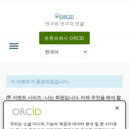
주
메
차
탐
인
사
색
컨
이
연구와 연구자 연결
으
텐
드
로
츠
로
유튜브에서 ORCID
건
로
건
너
가
너
뛰
기
뛰
기
기
이 이벤트가 종료되었습니다.
이벤트 시리즈 :
나는 회원입니다. 이제 무엇을 해야 할
까요?
2024 년 1 월 24 일
오전 9:00
오전 10:00
@
-
우리는 소셜 미디어 기능의 제공과 데이터 분석 및 본 사이트
CET