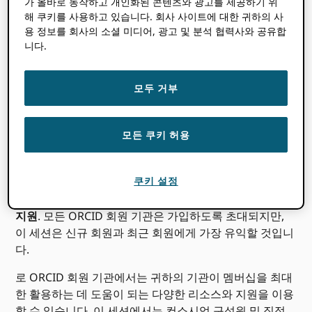
가 올바로 동작하고 개인화된 콘텐츠와 광고를 제공하기 위
해 쿠키를 사용하고 있습니다. 회사 사이트에 대한 귀하의 사
시작 시간
당신은
:
시간대를 감지할 수 없습니다. 노력하다
로드
그
용 정보를 회사의 소셜 미디어, 광고 및 분석 협력사와 공유합
페이지.
니다.
모두 거부
모든 쿠키 허용
쿠키 설정
나는 회원, 지금 무엇?!
웨비나 시리즈가 돌아왔습니다. 첫
번째 세션에서 우리는 다음에 집중할 것입니다.
도움말 및
지원
. 모든 ORCID 회원 기관은 가입하도록 초대되지만,
이 세션은 신규 회원과 최근 회원에게 가장 유익할 것입니
다.
로 ORCID 회원 기관에서는 귀하의 기관이 멤버십을 최대
한 활용하는 데 도움이 되는 다양한 리소스와 지원을 이용
할 수 있습니다. 이 세션에서는 컨소시엄 구성원 및 직접