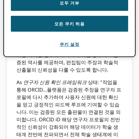
ORCID 두 차원을 모두 다룹니다. 작성자에게 인
모두 거부
증된 ORCID iD 투고 과정에서 편집자는 연구자
가 직접 관리하는 영구 고유 식별자를 통해 "저자
모든 쿠키 허용
를 알 수" 있습니다. 이러한 인증 단계는 사칭이
나 부정 투고의 위험을 줄이는 데 도움이 될 수 있
습니다. ORCID 출판사, 자금 제공자, 학술 기관
쿠키 설정
등의 출처에서 얻은 신뢰할 수 있는 데이터로 채
워진 기록은 연구자의 기여에 대한 풍부하고 검
증된 역사를 제공하며, 편집팀이 주장과 학술적
산출물의 신뢰성을 다룰 수 있도록 합니다.
As
연구자 신원 확인 프레임워크
상태: "작업을
통해 ORCID…플랫폼은 검증된 주장을 연구자 프
로필에 다시 추가하여 사용자 신원에 대한 확신
을 얻고 긍정적인 피드백 루프에 기여할 수 있습
니다. 이는 검증된 모든 출판물이 연결된 것을 의
미합니다. ORCID iD 해당 연구자 프로필의 전반
적인 신뢰성이 강화되어 해당 데이터가 학술 생
태계 전반에 전파되면서 전체 학술 생태계에 이