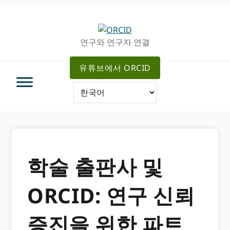
주
메
탐
인
색
컨
연구와 연구자 연결
으
텐
로
츠
유튜브에서 ORCID
건
로
너
가
뛰
기
기
학술 출판사 및
ORCID: 연구 신뢰
증진을 위한 파트