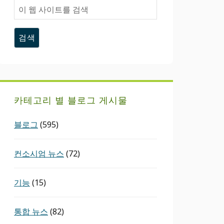
이
웹
사
이
트
를
검
색
카테고리 별 블로그 게시물
블로그
(595)
컨소시엄 뉴스
(72)
기능
(15)
통합 뉴스
(82)