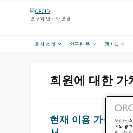
주
메
차
탐
인
사
연구와 연구자 연결
색
컨
이
으
텐
드
로
츠
로
건
로
건
회사 소개
연구원 용
멤버쉽
너
가
너
뛰
기
뛰
기
기
회원에 대한 가
현재 이용 가능 : O
우리는 소
츠와 광고
서
회사의 소