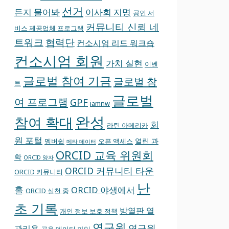
선거
든지 물어봐
이사회 지명
공인 서
커뮤니티 신뢰 네
비스 제공업체 프로그램
트워크
협력단
컨소시엄 리드 워크숍
컨소시엄 회원
가치 실현
이벤
글로벌 참여 기금
글로벌 참
트
글로벌
여 프로그램
GPF
iamnw
완성
참여 확대
회
라틴 아메리카
원 포털
열린 과
멤버쉽
오픈 액세스
메타 데이터
ORCID 교육 위원회
학
ORCID 양자
ORCID 커뮤니티 타운
ORCID 커뮤니티
난
홀
ORCID 야생에서
ORCID 실천 중
초 기록
방열판 열
개인 정보 보호 정책
연구원
연구원
관리용