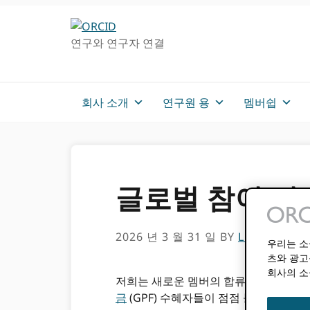
주
메
탐
인
연구와 연구자 연결
색
컨
으
텐
로
츠
건
로
회사 소개
연구원 용
멤버쉽
너
가
뛰
기
기
글로벌 참여 기
2026 년 3 월 31 일
BY
LOMBE TEM
우리는 소
츠와 광고
회사의 소
저희는 새로운 멤버의 합류를 진심으로
금
(GPF) 수혜자들이 점점 늘어나는 추