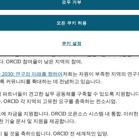
결과를 더욱 잘 보이게 하고, 쉽
모두 거부
 위해 헌신하고 있습니다.
긍정적인 측면에 대해 더
자들의 글을 읽어보세요.
의 광범위한 핵심 사업의 중요한 구
모든 쿠키 허용
시작 소식을 기대해 주세
GPP)는 글로벌 사우스 지역 19개
 보조금을 지원했습니다.
쿠키 설정
 5,000달러에서 20,000달러까지의 보조금을 2년마다 제공함으
 ORCID 참여율이 낮은 지역의 참여.
D 2030: 연구의 미래를 향하여
저희는 자원이 부족한 지역의 연구
도록 커뮤니티를 확대하는 데 전념하고 있습니다.
 파트너들이 견고한 실무 공동체를 구축할 수 있도록 지원합니다.
ORCID 각 지역의 고유한 요구를 충족하는 컨소시엄.
에 자금을 지원합니다. ORCID 오픈소스 시스템 내 통합. 이러
한 기술 문서 및 지원을 제공합니다.
될 것을 축하드립니다. ORCID 전 세계적인 입양.