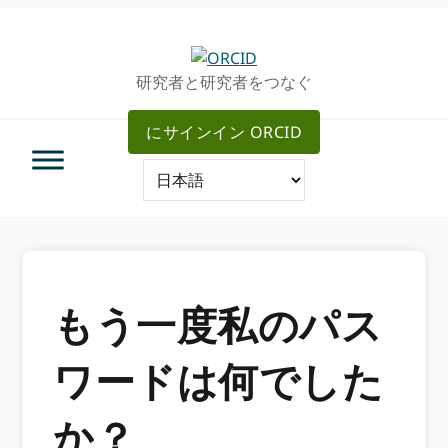
グ
メ
ロ
イ
ー
ン
研究者と研究者をつなぐ
バ
コ
ル・
ン
にサインイン ORCID
ナ
テ
ビ
ン
ゲ
ツ
ー
へ
シ
ス
ョ
キ
ン
ッ
へ
プ
もう一度私のパス
ス
キ
ワードは何でした
ッ
プ
か？