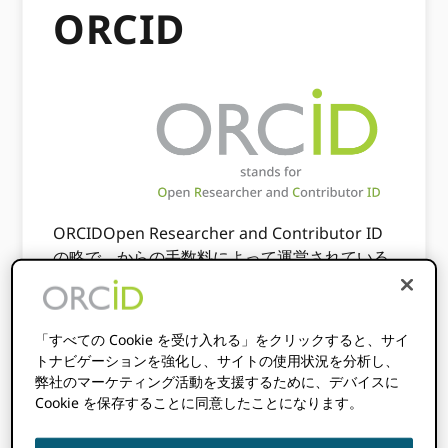
ORCID
ORCIDOpen Researcher and Contributor ID
の略で、からの手数料によって運営されている
世界的な非営利団体です。
私たちのメンバー組
織
。 私たちはコミュニティによって構築され、
理事会役員
幅広い利害関係者の代表を持つ私た
「すべての Cookie を受け入れる」をクリックすると、サイ
ちの会員の代表。 ORCID 熱心で知識豊富な
プ
トナビゲーションを強化し、サイトの使用状況を分析し、
ロのスタッフ
.
弊社のマーケティング活動を支援するために、デバイスに
Cookie を保存することに同意したことになります。
VISION | 目指す未来