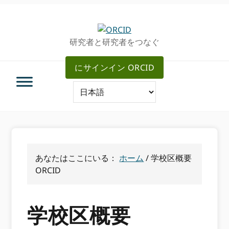
グ
メ
ロ
イ
ー
ン
研究者と研究者をつなぐ
バ
コ
ル・
ン
にサインイン ORCID
ナ
テ
ビ
ン
ゲ
ツ
ー
へ
シ
ス
ョ
キ
ン
ッ
へ
プ
あなたはここにいる：
ホーム
/
学校区概要
ス
ORCID
キ
ッ
プ
学校区概要