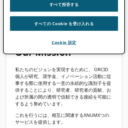
すべて拒否する
ORCIDのビジョンは、研究、奨学金、イノベー
ションに参加するすべての人が一意に識別さ
すべての Cookie を受け入れる
れ、分野、国境、時間を超えて貢献することに
つながる世界です。
Cookie 設定
Our Mission
私たちのビジョンを実現するために、 ORCID
個人が研究、奨学金、イノベーション活動に従
事する際に使用する一意の永続的な識別子を提
供することにより、研究者、研究者の貢献、お
よび所属の間の透明で信頼できる接続を可能に
するよう努めています。
これを行うには、相互に関連するXNUMXつの
サービスを提供します。