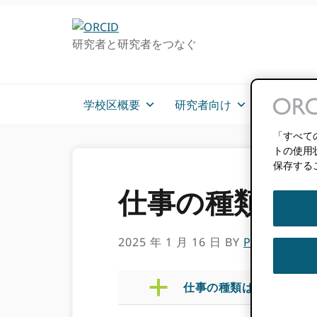
グ
メ
ロ
イ
研究者と研究者をつなぐ
ー
ン
バ
コ
ル・
ン
ナ
テ
学校区概要
研究者向け
メンバー
ビ
ン
ゲ
ツ
「すべて
ー
へ
トの使用
保存する
シ
ス
ョ
キ
仕事の種類は何で
ン
ッ
へ
プ
ス
2025 年 1 月 16 日
BY
PAULA DEM
キ
ッ
プ
a
仕事の種類は何ですか OR