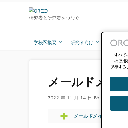
グ
メ
ロ
イ
研究者と研究者をつなぐ
ー
ン
バ
コ
ル・
ン
ナ
テ
学校区概要
研究者向け
メンバー
ビ
ン
ゲ
ツ
「すべて
ー
へ
トの使用
保存する
シ
ス
ョ
キ
メールドメイ
ン
ッ
へ
プ
ス
2022 年 11 月 14 日
BY
ROB BLAC
キ
ッ
プ
a
メールドメイン