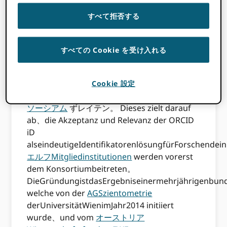
ンアライザ
と
クリスチャン・ガンペンバーガ
ー
書かれました。
すべて拒否する
ImJänner2019habensichdie TU
Wien（vertreten durch die
TUウィーン図書
すべての Cookie を受け入れる
館
）unddieUniversitätWien（vertreten
durch die
UniversitätsbibliothekWien
）
zusammengeschlossen、ええと
Cookie 設定
dasneugegründete ORCID オーストリアコン
ソーシアム
ずレイテン。 Dieses zielt darauf
ab、die Akzeptanz und Relevanz der ORCID
iD
alseindeutigeIdentifikatorenlösungfürForschende
エルフMitgliedinstitutionen
werden vorerst
dem Konsortiumbeitreten。
DieGründungistdasErgebniseinermehrjährigenbund
welche von der
AGSzientometrie
derUniversitätWienimJahr2014 initiiert
wurde、und vom
オーストリア