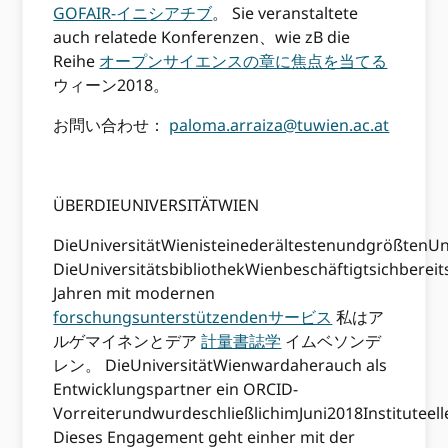
GOFAIR-イニシアチブ
。 Sie veranstaltete
auch relatede Konferenzen、wie zB die
Reihe
オープンサイエンスの章に焦点を当てる
ウィーン2018。
お問い合わせ：
paloma.arraiza@tuwien.ac.at
ÜBERDIEUNIVERSITÄTWIEN
DieUniversitätWienisteinederältestenundgrößtenU
DieUniversitätsbibliothekWienbeschäftigtsichbereits
Jahren mit modernen
forschungsunterstützendenサービス
私はア
ルゲマイネンとデア
計量書誌学
イムベソンデ
レン。 DieUniversitätWienwardaherauch als
Entwicklungspartner ein ORCID-
VorreiterundwurdeschließlichimJuni2018Instituteel
Dieses Engagement geht einher mit der