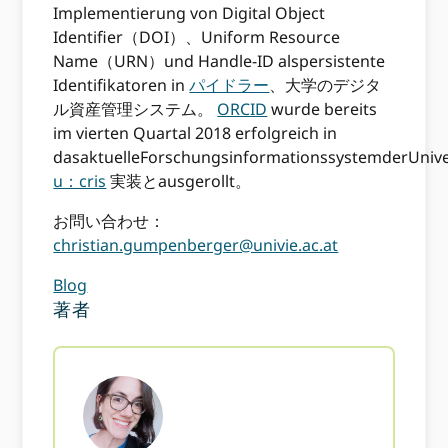
Implementierung von Digital Object
Identifier（DOI）、Uniform Resource
Name（URN）und Handle-ID alspersistente
Identifikatoren in
パイドラー
、大学のデジタ
ル資産管理システム。
ORCID
wurde bereits
im vierten Quartal 2018 erfolgreich in
dasaktuelleForschungsinformationssystemderUnive
u：cris
実装とausgerollt。
お問い合わせ：
christian.gumpenberger@univie.ac.at
Blog
著者