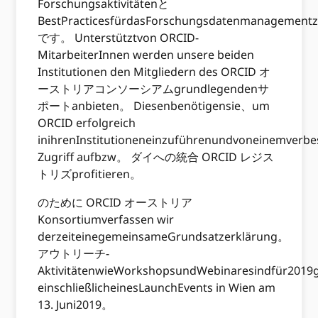
Forschungsaktivitätenと
BestPracticesfürdasForschungsdatenmanagementz
です。 Unterstütztvon ORCID-
MitarbeiterInnen werden unsere beiden
Institutionen den Mitgliedern des ORCID オ
ーストリアコンソーシアムgrundlegendenサ
ポートanbieten。 Diesenbenötigensie、um
ORCID erfolgreich
inihrenInstitutioneneinzuführenundvoneinemverbe
Zugriff aufbzw。 ダイへの統合 ORCID レジス
トリズprofitieren。
のために ORCID オーストリア
Konsortiumverfassen wir
derzeiteinegemeinsameGrundsatzerklärung。
アウトリーチ-
AktivitätenwieWorkshopsundWebinaresindfür2019
einschließlicheinesLaunchEvents in Wien am
13. Juni2019。