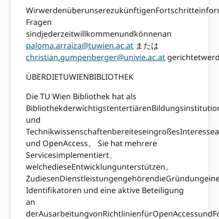
WirwerdenüberunserezukünftigenFortschritteinfo
Fragen
sindjederzeitwillkommenundkönnenan
paloma.arraiza@tuwien.ac.at
または
christian.gumpenberger@univie.ac.at
gerichtetwe
ÜBERDIETUWIENBIBLIOTHEK
Die TU Wien Bibliothek hat als
BibliothekderwichtigstentertiärenBildungsinstituti
und
TechnikwissenschaftenbereiteseingroßesInteresse
und OpenAccess。 Sie hat mehrere
Servicesimplementiert、
welchedieseEntwicklungunterstützen。
ZudiesenDienstleistungengehörendieGründungei
Identifikatoren und eine aktive Beteiligung
an
derAusarbeitungvonRichtlinienfürOpenAccessund