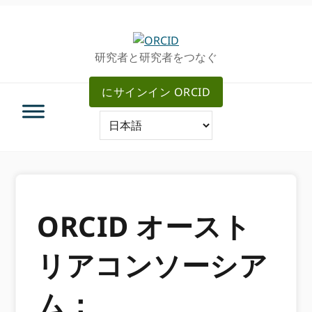
グ
メ
ロ
イ
ー
ン
研究者と研究者をつなぐ
バ
コ
ル・
ン
にサインイン ORCID
ナ
テ
ビ
ン
ゲ
ツ
ー
へ
シ
ス
ョ
キ
ン
ッ
へ
プ
ORCID オースト
ス
キ
リアコンソーシア
ッ
プ
ム：