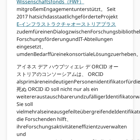
Wissenschaftsfonds（FWF）
mitgroßemEngagementunterstützt。 Seit
2017 hatsichdasstaatlichgeförderteProjekt
E-インフラストラクチャオーストリアプラス
zudemfüreinenDialogzwischenForschungsbiblioth
ForschungsförderungundIT-Abteilungen
eingesetzt、
umdenBedarffüreinekonsortialeLösungzuerheben
アイネス デア ハウプツィエレ デ ORCID オー
ストリアのコンソーシアムは、 ORCID
alsprimäreneindeutigenPersonenidentifikatorfürd
死ぬ ORCID iD soll nicht nur als ein
weitereraustauschbarerundzufälligerIdentifika
Sie soll
vielmehralseineausgefeilteübergreifendeIdentifi
die Forschenden hilft、
ihreForschungsaktivitäteneffizientzuverwalten
und