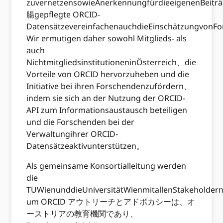
zuvernetzensowieAnerkennungfürdieeigenenBeiträ
腸gepflegte ORCID-
DatensätzevereinfachenauchdieEinschätzungvonFo
Wir ermutigen daher sowohl Mitglieds- als
auch
NichtmitgliedsinstitutioneninÖsterreich、die
Vorteile von ORCID hervorzuheben und die
Initiative bei ihren Forschendenzufördern、
indem sie sich an der Nutzung der ORCID-
API zum Informationsaustausch beteiligen
und die Forschenden bei der
Verwaltungihrer ORCID-
Datensätzeaktivunterstützen。
Als gemeinsame Konsortialleitung werden
die
TUWienunddieUniversitätWienmitallenStakeholde
um ORCID アウトリーチとアドボカシーは、オ
ーストリアの教育機関であり、