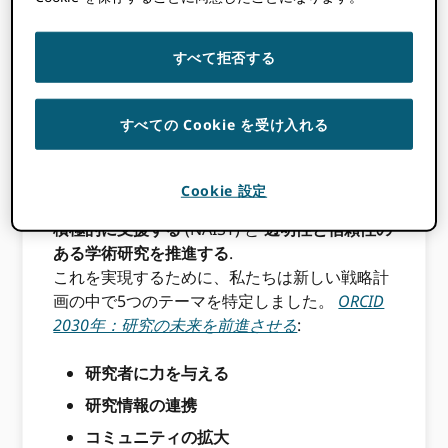
研究の未来を前進
すべて拒否する
させる
すべての Cookie を受け入れる
2026年から2029年にかけての当社の戦略的な
焦点は、 ORCID として
検証可能なIDと貢献デ
Cookie 設定
ータハブ
に順番に
世界の研究コミュニティを
積極的に支援する
(NAIST) と
透明性と信頼性の
ある学術研究を推進する
.
これを実現するために、私たちは新しい戦略計
画の中で5つのテーマを特定しました。
ORCID
2030年：研究の未来を前進させる
:
研究者に力を与える
研究情報の連携
コミュニティの拡大