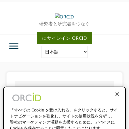
グ
メ
ロ
イ
ー
ン
研究者と研究者をつなぐ
バ
コ
ル・
ン
にサインイン ORCID
ナ
テ
ビ
ン
ゲ
ツ
ー
へ
シ
ス
ョ
キ
ン
ッ
へ
プ
あなたはここにいる：
ホーム
/
ORCID
ス
2030年：研究の未来を前進させる
キ
ッ
「すべての Cookie を受け入れる」をクリックすると、サイ
プ
ORCID 2030年：
トナビゲーションを強化し、サイトの使用状況を分析し、
弊社のマーケティング活動を支援するために、デバイスに
Cookie を保存することに同意したことになります。