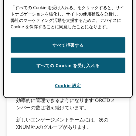
Wijnbergen さらに詳しく説明します。
「すべての Cookie を受け入れる」をクリックすると、サイ
トナビゲーションを強化し、サイトの使用状況を分析し、
弊社のマーケティング活動を支援するために、デバイスに
何が変わっています
Cookie を保存することに同意したことになります。
か？
すべて拒否する
新しいエンゲージメントチームの構造では、地
域のセットアップから、さまざまなタイプのメ
すべての Cookie を受け入れる
ンバーや利害関係者を中心に編成されたセット
アップに移行しています。 これにより、メンバ
ーの各グループの焦点と一貫性を向上させて、
Cookie 設定
サポートを最適化することができます。 また、
効率的に管理できるようになります ORCIDメ
ンバーの数は増え続けています。
新しいエンゲージメントチームには、次の
XNUMXつのグループがあります。