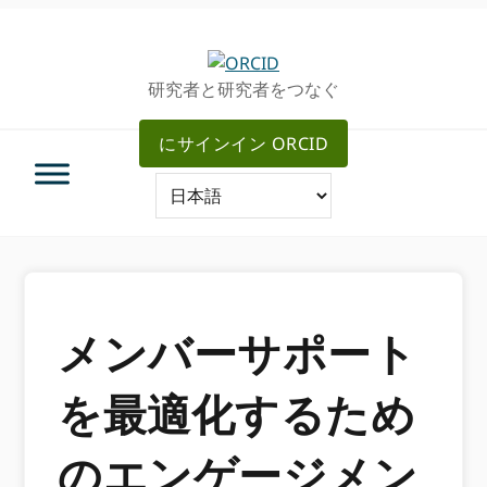
グ
メ
ロ
イ
ー
ン
研究者と研究者をつなぐ
バ
コ
ル・
ン
にサインイン ORCID
ナ
テ
ビ
ン
ゲ
ツ
ー
へ
シ
ス
ョ
キ
ン
ッ
へ
プ
メンバーサポート
ス
キ
を最適化するため
ッ
プ
のエンゲージメン