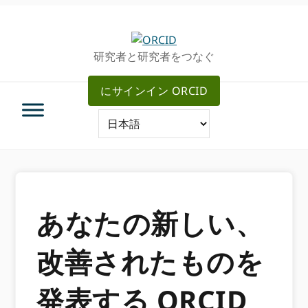
グ
メ
ロ
イ
ー
ン
研究者と研究者をつなぐ
バ
コ
ル・
ン
にサインイン ORCID
ナ
テ
ビ
ン
ゲ
ツ
ー
へ
シ
ス
ョ
キ
ン
ッ
へ
プ
あなたの新しい、
ス
キ
改善されたものを
ッ
プ
発表する ORCID