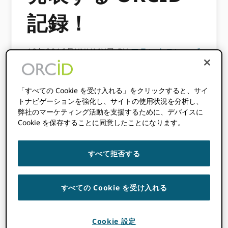
記録！
18年2016月XNUMX日
BY
アランナテレーズ
このコンテンツは3年以上前のものです。
「すべての Cookie を受け入れる」をクリックすると、サイ
この投稿に含まれる情報は不正確である可
トナビゲーションを強化し、サイトの使用状況を分析し、
能性があります。
弊社のマーケティング活動を支援するために、デバイスに
Cookie を保存することに同意したことになります。
ORCID 記録保持者は、誰が何をどのように見
るかをさらに細かく制御できるようになりまし
すべて拒否する
た。 最新のリリースでは、で各アイテムの可視
性を設定できます
あなたの個人データ
、あなた
が知られている他の名前、国、キーワード、ウ
すべての Cookie を受け入れる
ェブサイトのリンク、および他のシステムから
の識別子を含みます。 また、各セクションに表
示されるアイテムの順序を選択したり、データ
Cookie 設定