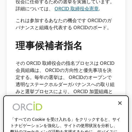
役会に任命するための選挙を実施しています。
詳細については、
ORCID 取締役会憲章
.
これは参加するあなたの機会です ORCIDのガ
バナンスと組織を代表する ORCIDのボード。
理事候補者指名
その ORCID 取締役会の指名プロセスは ORCID
会員組織は、 ORCIDの方向性と優先事項を決
定する。毎年の選挙は、 ORCIDのオープンで
透明なステークホルダーガバナンスへの取り組
みと選挙プロセスにより、 ORCID 加盟組織と
の緊密な連携のもとに成長し、発展していま
す。
事例一覧 ORCID 会員組織は、理事会の会員理
「すべての Cookie を受け入れる」をクリックすると、サイ
事として選出される代表者を指名する資格を有
トナビゲーションを強化し、サイトの使用状況を分析し、
します。
弊社のマーケティング活動を支援するために、デバイスに