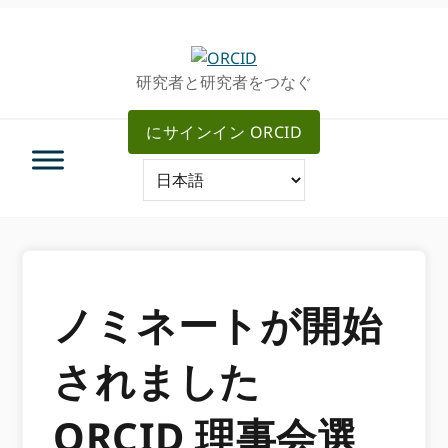
グ
メ
ロ
イ
ー
ン
研究者と研究者をつなぐ
バ
コ
ル・
ン
にサインイン ORCID
ナ
テ
ビ
ン
ゲ
ツ
ー
へ
シ
ス
ョ
キ
ン
ッ
へ
プ
ノミネートが開始
ス
キ
されました
ッ
プ
ORCID 理事会選