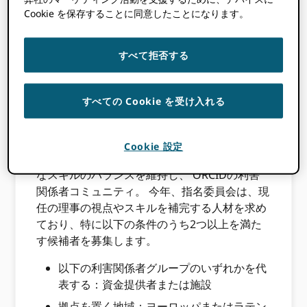
Cookie を保存することに同意したことになります。
今年は、最大6名の会員取締役の席を埋める予
定です。会員取締役に応募するには、以下の団
すべて拒否する
体に所属している必要があります。
ORCID 会
員組織
.
すべての Cookie を受け入れる
選択基準
Cookie 設定
毎年、取締役会は、組織を統治するために必要
なスキルのバランスを維持し、 ORCIDの利害
関係者コミュニティ。
今年、指名委員会は、現
任の理事の視点やスキルを補完する人材を求め
ており、特に以下の条件のうち2つ以上を満た
す候補者を募集します。
以下の利害関係者グループのいずれかを代
表する：資金提供者または施設
拠点を置く地域：ヨーロッパまたはラテン