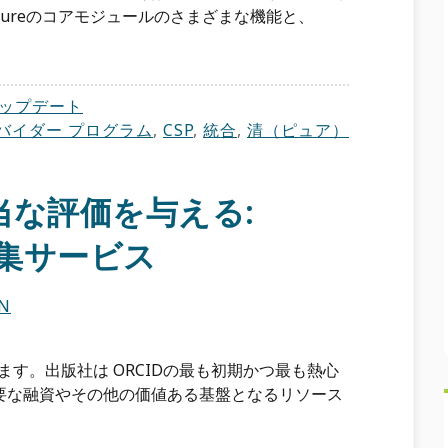
が、Pureのコアモジュールのさまざまな機能と、
ップデート
バイダー プログラム
,
CSP
,
統合
,
清（ピュア）
当な評価を与える:
編集サービス
EN
ります。出版社は ORCIDの最も初期かつ最も熱心
要な融資やその他の価値ある基盤となるリソース