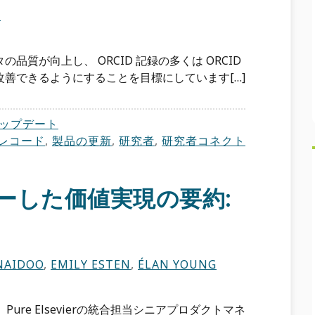
N
質が向上し、 ORCID 記録の多くは ORCID
善できるようにすることを目標にしています[…]
ップデート
 レコード
,
製品の更新
,
研究者
,
研究者コネクト
ャーした価値実現の要約:
NAIDOO
,
EMILY ESTEN
,
ÉLAN YOUNG
は、Pure Elsevierの統合担当シニアプロダクトマネ