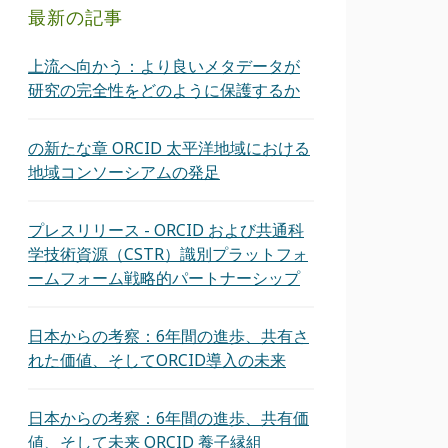
最新の記事
上流へ向かう：より良いメタデータが
研究の完全性をどのように保護するか
の新たな章 ORCID 太平洋地域における
地域コンソーシアムの発足
プレスリリース - ORCID および共通科
学技術資源（CSTR）識別プラットフォ
ームフォーム戦略的パートナーシップ
日本からの考察：6年間の進歩、共有さ
れた価値、そしてORCID導入の未来
日本からの考察：6年間の進歩、共有価
値、そして未来 ORCID 養子縁組