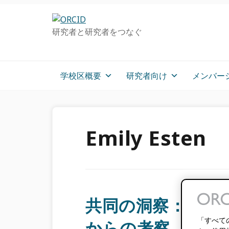
グ
メ
プ
ロ
イ
ラ
研究者と研究者をつなぐ
ー
ン
イ
バ
コ
マ
ル・
ン
リ
ナ
テ
ー
学校区概要
研究者向け
メンバー
ビ
ン
サ
ゲ
ツ
イ
ー
へ
ド
シ
ス
バ
Emily Esten
ョ
キ
ー
ン
ッ
へ
へ
プ
ス
ス
キ
キ
ッ
ッ
プ
共同の洞察：NISO Pl
プ
「すべて
からの考察