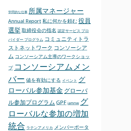
所属マネージャー
学問的な仕事
役員
Annual Report
私に何かを頼む
選挙
取締役会の指名
認定サービス プロ
コミュニティトラ
バイダー プログラム
ストネットワーク
コンソーシア
ム
コンソーシアム主導のワークショッ
コンソーシアムメン
プ
バー
グ
値を有効にする
イベント
ローバル参加基金
グローバ
グ
ル参加プログラム
GPF
iamnw
ローバルな参加の増加
統合
メンバーポータ
ラテンアメリカ