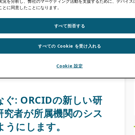
状況を分析し、弊社のマーケティング活動を支援するために、デバイスに Co
ことに同意したことになります。
EN
すべて拒否する
大を可能にし、学術コミュニケーションを急速に
テムの関係者がAIを活用し、貢献することが不
すべての Cookie を受け入れる
Cookie 設定
レコード
,
人物識別子
,
研究公正性
,
信頼マーカー
ぐ: ORCIDの新しい研
研究者が所属機関のシス
ようにします。