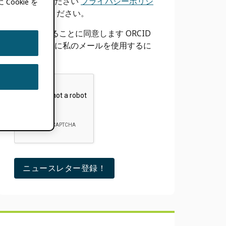
サ
参照してください
プライバシーポリシ
okie を
ー
をご覧ください。
イ
許可することに同意します ORCID
ド
上記のように私のメールを使用するに
は
バ
ー