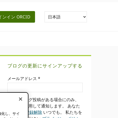
ンイン ORCID
プ
ブログの更新にサインアップする
ラ
メールアドレス
*
イ
マ
新しいブログ投稿がある場合にのみ、
リ
メールを使用して通知します。 あなた
はできる
登録解除
いつでも。 私たちを
強化し、サイ