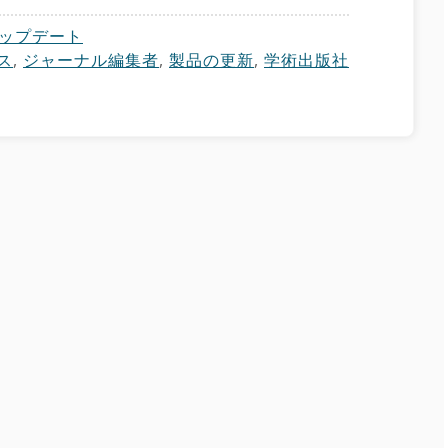
ップデート
ス
,
ジャーナル編集者
,
製品の更新
,
学術出版社