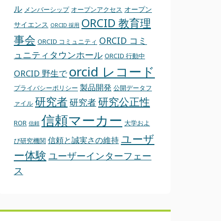
ル
オープン
メンバーシップ
オープンアクセス
ORCID 教育理
サイエンス
ORCID 採用
事会
ORCID コミ
ORCID コミュニティ
ュニティタウンホール
ORCID 行動中
orcid レコード
ORCID 野生で
製品開発
プライバシーポリシー
公開データフ
研究者
研究公正性
研究者
ァイル
信頼マーカー
ROR
大学およ
信頼
ユーザ
信頼と誠実さの維持
び研究機関
ー体験
ユーザーインターフェー
ス