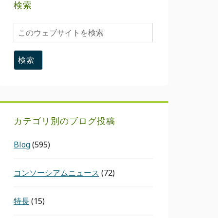
検索
こ
の
ウ
ェ
ブ
サ
イ
ト
カテゴリ別のブログ投稿
を
検
Blog
(595)
索
コンソーシアムニュース
(72)
特長
(15)