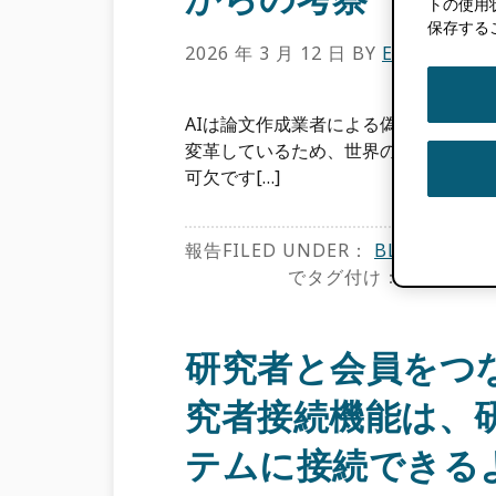
トの使用
保存する
2026 年 3 月 12 日
BY
EMILY EST
AIは論文作成業者による偽造研究の拡
変革しているため、世界の研究エコシス
可欠です[…]
報告FILED UNDER：
BLOG
,
特長
でタグ付け：
ORCID 
研究者と会員をつな
究者接続機能は、
テムに接続できる