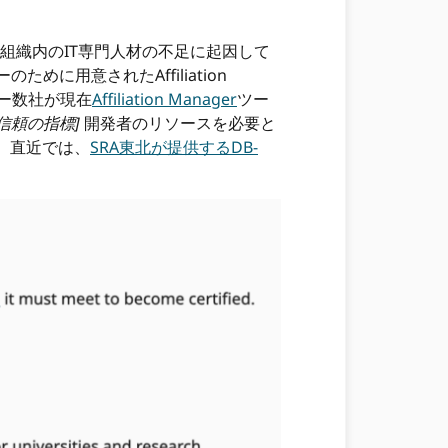
組織内のIT専門人材の不足に起因して
用意されたAffiliation
ダー数社が現在
Affiliation Manager
ツー
信頼の指標]
開発者のリソースを必要と
、直近では、
SRA東北が提供するDB-