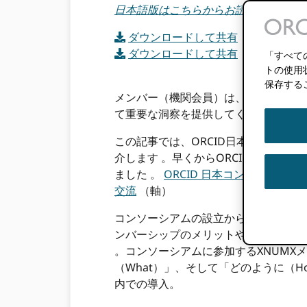
日本語版はこちらからお読みください
ダウンロードして共有
（英語のイン
ダウンロードして共有
（日本語のイ
「すべて
トの使用
保存する
メンバー（機関会員）は、ORCIDの
て重要な洞察を提供してくれます 。
この記事では、ORCID日本コンソー
介します 。早くからORCIDが導入さ
ました 。
ORCID 日本コンソーシアム
交流
（軸）
コンソーシアムの設立から2026年余
ンバーシップのメリットや直面している
。コンソーシアムに参加するXNUMXメ
（What）」、そして「どのように（
内での導入。