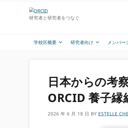
グ
メ
ロ
イ
研究者と研究者をつなぐ
ー
ン
バ
コ
ル・
ン
ナ
テ
学校区概要
研究者向け
メンバー
ビ
ン
ゲ
ツ
ー
へ
シ
ス
ョ
キ
日本からの考察
ン
ッ
へ
プ
ORCID 養子縁
ス
キ
ッ
2026 年 6 月 18 日
BY
ESTELLE CH
プ