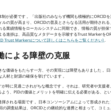
制が必要です 。「出版社のみならず機関も積極的にORCID
フィルの質が高まり、ORCIDの普及とさらなる活用が期待され
される業績情報をローカルシステムに同期でき、情報の質が担保
る進捗は、高品質なメタデータを示唆するTrust Markerを
CID Trust Markersについて詳しくはこちらをご覧ください]
.
働による障壁の克服
大きな価値をもたらす一方、その実現には障壁もありました 。
要な人材と財源の確保を挙げています 。
が時に見過ごされがちな概念です 。それは、研究者や支援者、
よう、PIDの価値とメリットを明確に伝える必要がある、とい
発揮される場面です 。日本コンソーシアムによって形成された
回の調査結果は、ORCIDとの継続的な連携と相まって、コミ