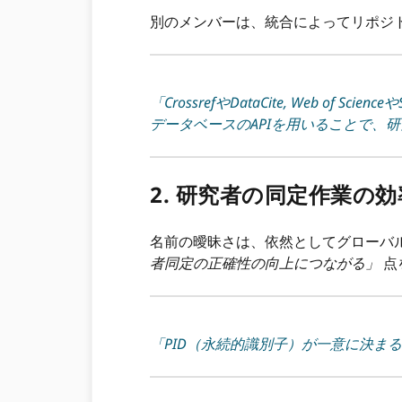
別のメンバーは、統合によってリポジ
「CrossrefやDataCite, Web
データベースのAPIを用いることで、
2. 研究者の同定作業の
名前の曖昧さは、依然としてグローバル
者同定の正確性の向上につながる」
点
「PID（永続的識別子）が一意に決ま