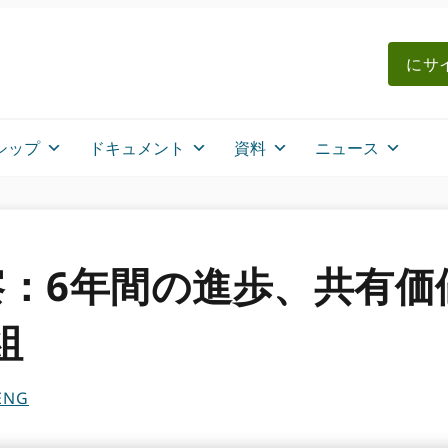
にサイ
シップ
ドキュメント
資料
ニュース
：6年間の進歩、共有価
組
ENG