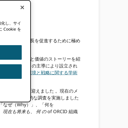
強化し、サイ
okie を
ュニティ全体の成長を促進するために極め
れた、現場の経験と価値のストーリーを紹
議会（AXIES）の主導により設立され
を設立し、
情報環境と戦略に関する学術
に相応しい節目を迎えました 。現在のメ
X月にかけて包括的な調査を実施しました
「なぜ（Why）」、「何を
。
現在も将来も、
何
の
of ORCID 組織