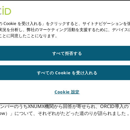
フォグラフィック）
ンフォグラフィック）
の Cookie を受け入れる」をクリックすると、サイトナビゲーションを
状況を分析し、弊社のマーケティング活動を支援するために、デバイスに Co
ことに同意したことになります。
礎です。グローバルなレジストリを維持するだけでなく、コミ
すべて拒否する
シアムのメンバーを対象に実施されたアンケート調査から得ら
れた日本では、堅実な全国規模のコンソーシアムが大学ICT推進協
すべての Cookie を受け入れる
早期採用者として ORCID日本は、強力な国家コンソーシアム
りが経過した今、日本におけるORCIDの導入状況を振り返るの
Cookie 設定
課題、そして今後の展望を探るため、18年23月からXNUM
ンバーのうちXNUMX機関から回答が寄せられ、ORCID導入の
How）」について、それぞれがたどった道のりが語られました 