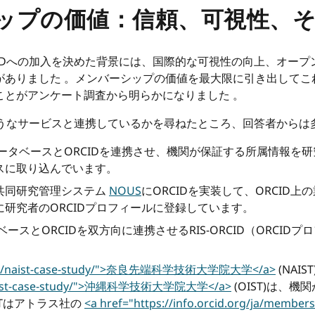
シップの価値：信頼、可視性、
IDへの加入を決めた背景には、国際的な可視性の向上、オー
がありました 。メンバーシップの価値を最大限に引き出してこ
ことがアンケート調査から明らかになりました 。
ようなサービスと連携しているかを尋ねたところ、回答者からは
タベースとORCIDを連携させ、機関が保証する所属情報を研
スに取り込んでいます。
共同研究管理システム
NOUS
にORCIDを実装して、ORCID
研究者のORCIDプロフィールに登録しています。
スとORCIDを双方向に連携させるRIS-ORCID（ORCI
.org/ja/naist-case-study/">奈良先端科学技術大学院大学</a>
(NAIST
/ja/oist-case-study/">沖縄科学技術大学院大学</a>
(OIST)は、
STはアトラス社の
<a href="https://info.orcid.org/ja/members