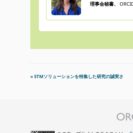
理事会秘書、
ORCI
イ
«
STMソリューションを特集した研究の誠実さ
ベ
ン
ト
ナ
ビ