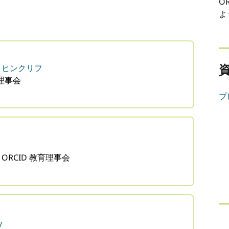
O
よ
・ヒンクリフ
育理事会
プ
、
ORCID 教育理事会
y