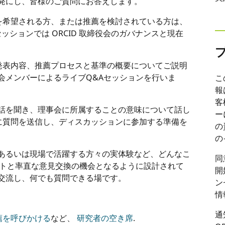
発にし、皆様のご質問にお答えします。
推薦を希望される方、または推薦を検討されている方は、
ッションでは ORCID 取締役会のガバナンスと現在
会の発表内容、推薦プロセスと基準の概要についてご説明
会メンバーによるライブQ&Aセッションを行いま
こ
。
報
客
話を聞き、理事会に所属することの意味について話し
ー
録時に質問を送信し、ディスカッションに参加する準備を
の
の
あるいは現場で活躍する方々の実体験など、どんなこ
同
ントと率直な意見交換の機会となるように設計されて
開
交流し、何でも質問できる場です。
ン
情
通
推薦を呼びかける
など、
研究者の空き席
.