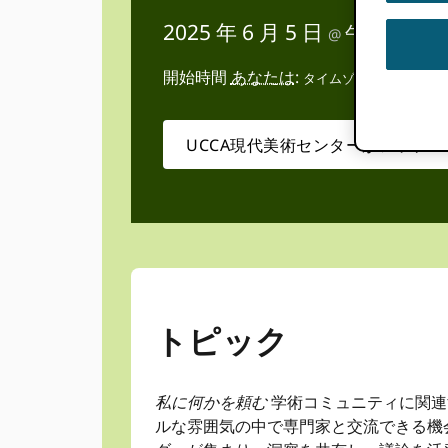
2025 年 6 月 5 日
午後3:00
@
–
開始時間
あなたは
:
タイムゾーンを検出でき
UCCA現代美術センターがアップロ
トピック
私に何かを頼む
学術コミュニティに関連
ルな雰囲気の中で専門家と交流できる機