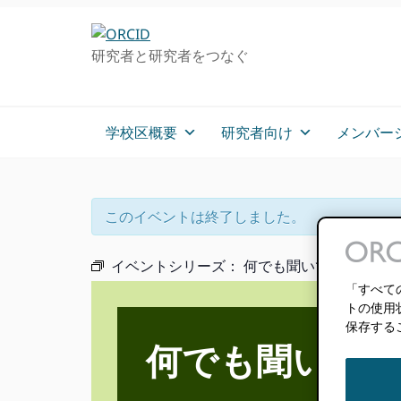
グ
メ
プ
ロ
イ
ラ
研究者と研究者をつなぐ
ー
ン
イ
バ
コ
マ
ル・
ン
リ
ナ
テ
ー
学校区概要
研究者向け
メンバー
ビ
ン
サ
ゲ
ツ
イ
ー
へ
ド
シ
ス
バ
このイベントは終了しました。
ョ
キ
ー
ン
ッ
へ
イベントシリーズ：
何でも聞いてください（
へ
プ
ス
「すべて
ス
キ
トの使用
キ
ッ
保存する
ッ
プ
何でも聞いてくだ
プ