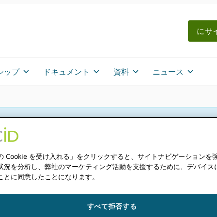
にサイ
シップ
ドキュメント
資料
ニュース
AMA）
の Cookie を受け入れる」をクリックすると、サイトナビゲーションを
状況を分析し、弊社のマーケティング活動を支援するために、デバイスに Co
ことに同意したことになります。
さい： ORCID 教育
すべて拒否する