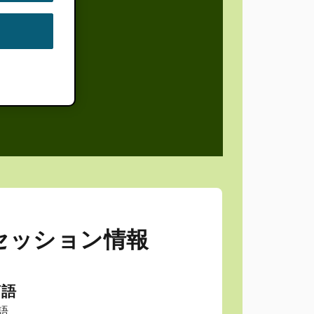
セッション情報
言語
語