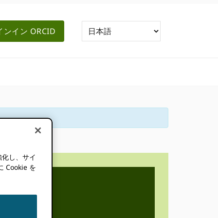
ンイン ORCID
強化し、サイ
okie を
理事会