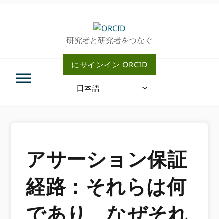
グ
メ
ロ
イ
ー
ン
研究者と研究者をつなぐ
バ
コ
ル・
ン
にサインイン ORCID
ナ
テ
ビ
ン
ゲ
ツ
ー
へ
シ
ス
ョ
キ
ン
ッ
へ
プ
アサーション保証
ス
キ
経路：それらは何
ッ
プ
であり、なぜそれ