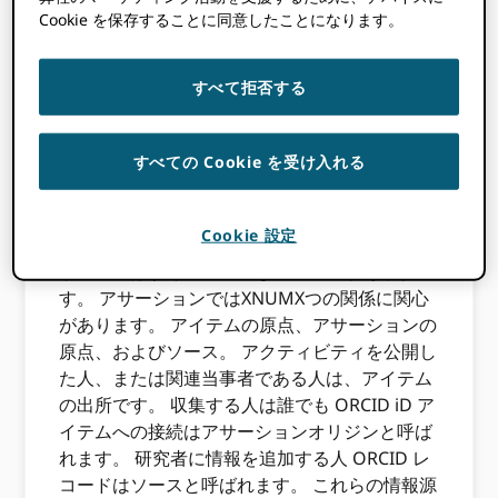
あなたは尋ねるかもしれませんか？ ORCID
Cookie を保存することに同意したことになります。
個々の研究者間のつながりを可能にします（彼
らの ORCID iD）およびそれらの活動と所属
すべて拒否する
（他の識別子とAPIを介して）。これらは、研
究者によって、または彼らの許可を得て、によ
って主張されます。 ORCID メンバー。
すべての Cookie を受け入れる
の解剖学 ORCID アサーション
Cookie 設定
アサーションは単純に見えるかもしれません
が、物事はすぐに複雑になる可能性がありま
す。 アサーションではXNUMXつの関係に関心
があります。 アイテムの原点、アサーションの
原点、およびソース。 アクティビティを公開し
た人、または関連当事者である人は、アイテム
の出所です。 収集する人は誰でも ORCID iD ア
イテムへの接続はアサーションオリジンと呼ば
れます。 研究者に情報を追加する人 ORCID レ
コードはソースと呼ばれます。 これらの情報源