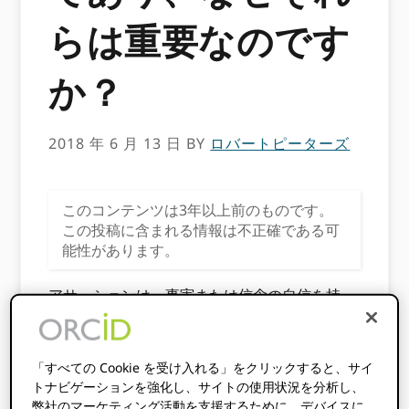
らは重要なのです
か？
2018 年 6 月 13 日
BY
ロバートピーターズ
このコンテンツは3年以上前のものです。
この投稿に含まれる情報は不正確である可
能性があります。
アサーションは、事実または信念の自信を持っ
て力強い声明、または自信を持って力強く何か
を述べたり、権威を行使したりする行為として
定義されます。
「すべての Cookie を受け入れる」をクリックすると、サイ
トナビゲーションを強化し、サイトの使用状況を分析し、
これはどのように関連していますか ORCID、
弊社のマーケティング活動を支援するために、デバイスに