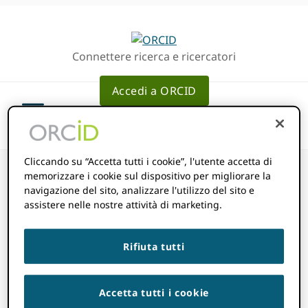
Passa
Vai
alla
al
navigazione
contenuto
Connettere ricerca e ricercatori
principale
principale
Accedi a ORCID
Cliccando su “Accetta tutti i cookie”, l'utente accetta di
memorizzare i cookie sul dispositivo per migliorare la
navigazione del sito, analizzare l'utilizzo del sito e
assistere nelle nostre attività di marketing.
ORCID nello
Rifiuta tutti
schema
EduPerson
Accetta tutti i cookie