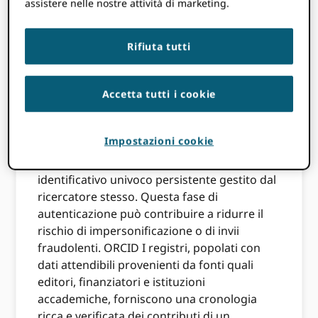
assistere nelle nostre attività di marketing.
Valutazione della credibilità del
reclamo
: Valutare l'affidabilità delle
Rifiuta tutti
informazioni collegate all'identità
dell'utente.
ORCID affronta entrambe le dimensioni.
Accetta tutti i cookie
Richiedendo agli autori di collegare i loro
account autenticati ORCID iD Durante il
Impostazioni cookie
processo di invio, i redattori possono
"conoscere il proprio autore" tramite un
identificativo univoco persistente gestito dal
ricercatore stesso. Questa fase di
autenticazione può contribuire a ridurre il
rischio di impersonificazione o di invii
fraudolenti. ORCID I registri, popolati con
dati attendibili provenienti da fonti quali
editori, finanziatori e istituzioni
accademiche, forniscono una cronologia
ricca e verificata dei contributi di un