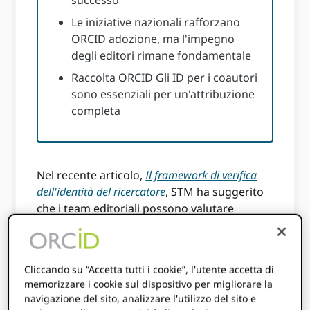
successo
Le iniziative nazionali rafforzano
ORCID adozione, ma l'impegno
degli editori rimane fondamentale
Raccolta ORCID Gli ID per i coautori
sono essenziali per un'attribuzione
completa
Nel recente articolo,
Il framework di verifica
dell'identità del ricercatore
, STM ha suggerito
che i team editoriali possono valutare
l'affidabilità di un utente concentrandosi su
due aspetti principali:
Verifica dell'identità individuale
:
Cliccando su “Accetta tutti i cookie”, l'utente accetta di
memorizzare i cookie sul dispositivo per migliorare la
Conferma dell'identità personale
navigazione del sito, analizzare l'utilizzo del sito e
dell'utente.