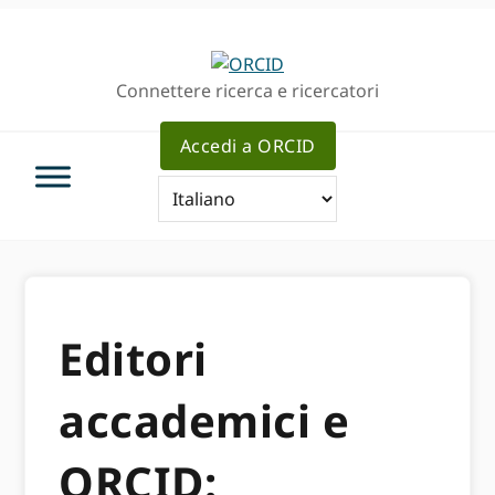
Passa
Vai
alla
al
navigazione
contenuto
Connettere ricerca e ricercatori
principale
principale
Accedi a ORCID
Editori
accademici e
ORCID: