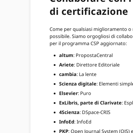
di certificazione
Come per qualsiasi miglioramento o m
possibile. Siamo orgogliosi di collabo
per il programma CSP aggiornato:
altum
: PropostaCentral
Ariete
: Direttore Editoriale
cambia
: La lente
Scienza digitale
: Elementi simple
Elsevier
: Puro
ExLibris, parte di Clarivate
: Esp
4Scienza
: DSpace-CRIS
InfoEd
: InfoEd
PKP
: Open Journal System (OJS)