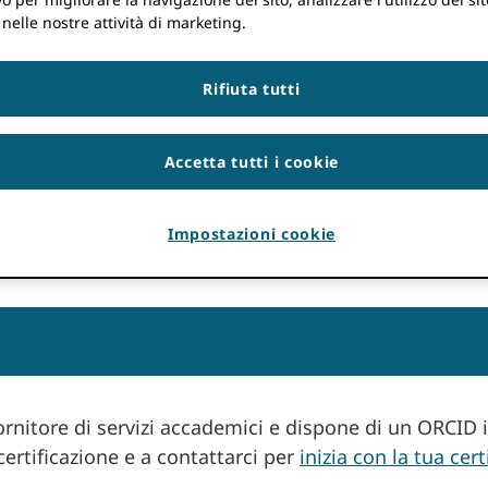
 nelle nostre attività di marketing.
ro aggiornamento ORCID Il programma Certified Service Provi
Rifiuta tutti
egrazione! La certificazione è un servizio gratuito offerto d
liori pratiche di.
Accetta tutti i cookie
nato, ORCID fornisce una serie migliorata di vantaggi ai C
no soluzioni affidabili, coerenti e convenienti. I CSP godono 
 a loro ORCIDorganizzazioni membri di , come consulenza di
Impostazioni cookie
test e supporto tecnico dedicato per la risoluzione dei prob
ornitore di servizi accademici e dispone di un ORCID i
certificazione e a contattarci per
inizia con la tua cert