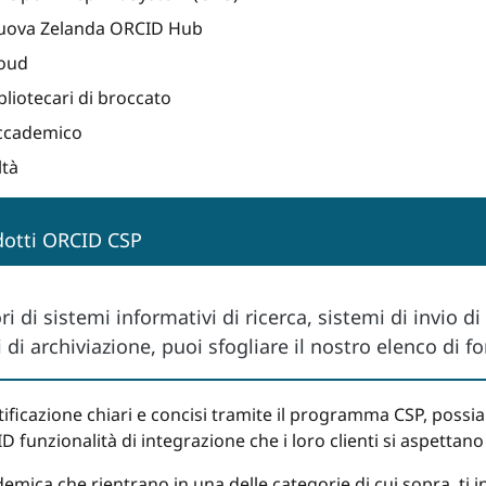
Nuova Zelanda ORCID Hub
loud
ibliotecari di broccato
Accademico
ltà
dotti ORCID CSP
i di sistemi informativi di ricerca, sistemi di invio di
i archiviazione, puoi sfogliare il nostro elenco di forn
ificazione chiari e concisi tramite il programma CSP, possiam
 funzionalità di integrazione che i loro clienti si aspettano
demica che rientrano in una delle categorie di cui sopra, ti i