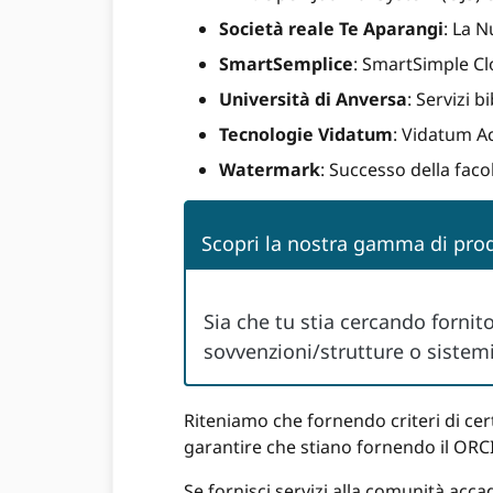
Società reale Te Aparangi
: La 
SmartSemplice
: SmartSimple C
Università di Anversa
: Servizi b
Tecnologie Vidatum
: Vidatum 
Watermark
: Successo della faco
Scopri la nostra gamma di pro
Sia che tu stia cercando fornitor
sovvenzioni/strutture o sistemi d
Riteniamo che fornendo criteri di cert
garantire che stiano fornendo il ORCID
Se fornisci servizi alla comunità acca