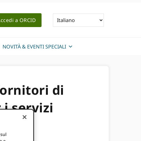
ccedi a ORCID
NOVITÀ & EVENTI SPECIALI
rnitori di
 i servizi
 sul
o e