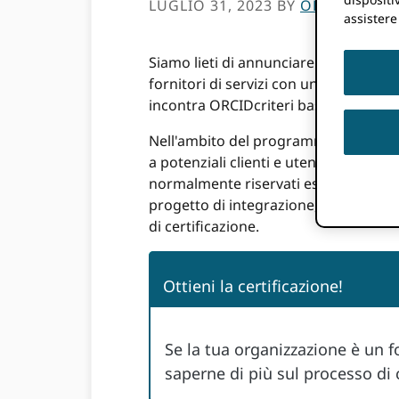
LUGLIO 31, 2023
BY
ORCID
assistere
Siamo lieti di annunciare che il nost
fornitori di servizi con un ORCID int
incontra ORCIDcriteri basati sulle mig
Nell'ambito del programma CSP aggior
a potenziali clienti e utenti che cerca
normalmente riservati esclusivamente
progetto di integrazione, risorse di 
di certificazione.
Ottieni la certificazione!
Se la tua organizzazione è un f
saperne di più sul processo di 