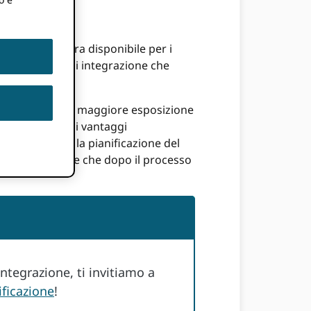
der (CSP) è ora disponibile per i
a ORCID per ogni integrazione che
SP, tra cui una maggiore esposizione
inoltre di alcuni vantaggi
 esperti per la pianificazione del
lemi, sia durante che dopo il processo
ntegrazione, ti invitiamo a
ificazione
!