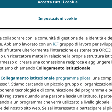
Accetta tutti i cookie
 sono a Linz, Austria a
TNC17
, un raduno internazionale di 
entità e degli accessi. Un anno fa in questo stesso incontro
i ricercatori per
accedi alla loro ORCID account utilizzando il
Impostazioni cookie
llora, oltre 25,000 ORCID i registranti hanno collegato i propr
 collaborare con la comunità di gestione delle identità e de
e. Abbiamo lavorato con un
RIF
gruppo di lavoro per svilu
 sfruttare ulteriormente l'interazione esistente tra ORCID e
do un ricercatore mette in relazione la propria struttura is
permesso di creare una connessione reciproca e aggiungere l
Lo stiamo chiamando
Collegamento istituzionale
.
o
Collegamento istituzionale
programma pilota
, una comp
pesso". Stiamo cercando un piccolo gruppo di organizzazioni
mponenti tecnologici e di comunicazione del programma e per
D registrare quando una persona lascia un istituto. I parte
ndo a un programma che verrà utilizzato a livello globale, 
 del nostro sito web. Se sei interessato a partecipare al pi