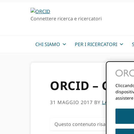
Passa
Vai
alla
al
Connettere ricerca e ricercatori
navigazione
contenuto
principale
principale
CHI SIAMO
PER I RICERCATORI
ORCID – Colleg
Cliccando
dispositi
assistere
31 MAGGIO 2017
BY
LAURA PAGL
Questo contenuto risale a più di tr