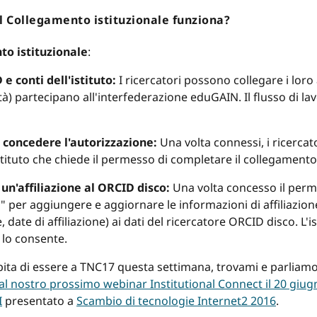
il
Collegamento istituzionale
funziona?
o istituzionale
:
e conti dell'istituto:
I ricercatori possono collegare i loro a
tità) partecipano all'interfederazione eduGAIN. Il flusso di la
concedere l'autorizzazione:
Una volta connessi, i ricercato
tituto che chiede il permesso di completare il collegamento
 un'affiliazione al ORCID disco:
Una volta concesso il permess
" per aggiungere e aggiornare le informazioni di affiliazio
, date di affiliazione) ai dati del ricercatore ORCID disco. L
 lo consente.
capita di essere a TNC17 questa settimana, trovami e parlia
al nostro prossimo webinar Institutional Connect il 20 giug
I
presentato a
Scambio di tecnologie Internet2 2016
.