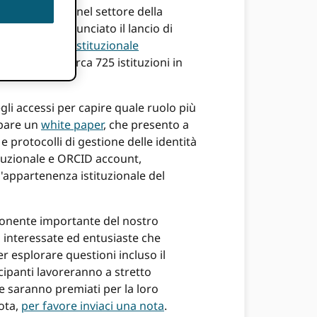
professionisti nel settore della
, ORCID ha annunciato il lancio di
 loro accesso istituzionale
i account a circa 725 istituzioni in
gli accessi per capire quale ruolo più
ppare un
white paper
, che presento a
 protocolli di gestione delle identità
tituzionale e ORCID account,
'appartenenza istituzionale del
onente importante del nostro
 interessate ed entusiaste che
 esplorare questioni incluso il
cipanti lavoreranno a stretto
e saranno premiati per la loro
lota,
per favore inviaci una nota
.