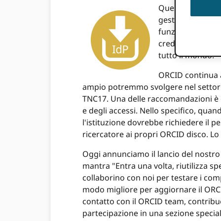
Questa settimana
gestione delle id
funzionalità per 
credenziali. Da a
tutto il mondo.
ORCID continua a
ampio potremmo svolgere nel settor
TNC17. Una delle raccomandazioni è di
e degli accessi. Nello specifico, quan
l'istituzione dovrebbe richiedere il 
ricercatore ai propri ORCID disco. 
Oggi annunciamo il lancio del nostr
mantra "Entra una volta, riutilizza s
collaborino con noi per testare i co
modo migliore per aggiornare il ORCI
contatto con il ORCID team, contribue
partecipazione in una sezione speciale