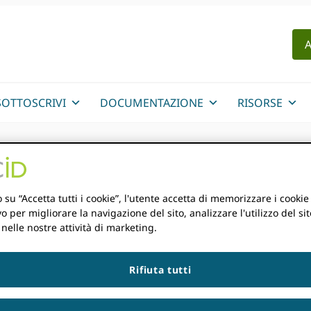
A
SOTTOSCRIVI
DOCUMENTAZIONE
RISORSE
amento di ricercatori 
 su “Accetta tutti i cookie”, l'utente accetta di memorizzare i cookie
vo per migliorare la navigazione del sito, analizzare l'utilizzo del sit
 nelle nostre attività di marketing.
IONE
Rifiuta tutti
e anni fa. Le informazioni contenute in questo post potrebb