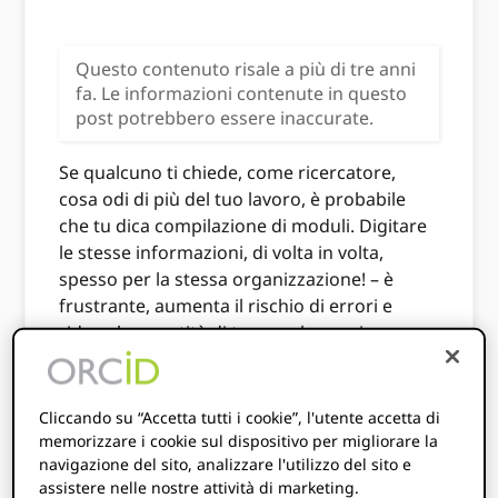
Questo contenuto risale a più di tre anni
fa. Le informazioni contenute in questo
post potrebbero essere inaccurate.
Se qualcuno ti chiede, come ricercatore,
cosa odi di più del tuo lavoro, è probabile
che tu dica compilazione di moduli. Digitare
le stesse informazioni, di volta in volta,
spesso per la stessa organizzazione! – è
frustrante, aumenta il rischio di errori e
riduce la quantità di tempo che puoi
dedicare effettivamente alla ricerca. 2016
della natura
sondaggio sullo stipendio
(riassunto
Qui.
) ha rilevato che i ricercatori in
Cliccando su “Accetta tutti i cookie”, l'utente accetta di
genere dedicano il 21% del loro tempo alla
memorizzare i cookie sul dispositivo per migliorare la
navigazione del sito, analizzare l'utilizzo del sito e
stesura di domande di sovvenzione e ad
assistere nelle nostre attività di marketing.
altre attività amministrative. Al recente