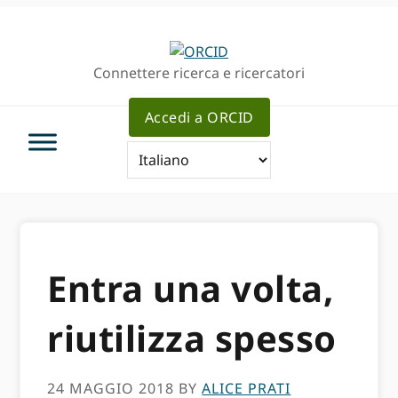
Passa
Vai
alla
al
navigazione
contenuto
Connettere ricerca e ricercatori
principale
principale
Accedi a ORCID
Entra una volta,
riutilizza spesso
24 MAGGIO 2018
BY
ALICE PRATI