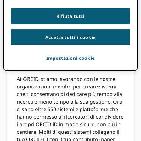
Brasile ORCID lancio del consorzio
, CAPES ha
notato che stimano che i loro ricercatori
Rifiuta tutti
trascorrano il 30% del loro tempo a svolgere
compiti amministrativi. FCT in Portogallo,
hanno persino sviluppato un
attrezzo
per
Accetta tutti i cookie
calcolare quanto tempo (e denaro!) viene
speso dai ricercatori aggiungendo
Impostazioni cookie
manualmente le stesse informazioni a più
sistemi.
At ORCID, stiamo lavorando con le nostre
organizzazioni membri per creare sistemi
che ti consentano di dedicare più tempo alla
ricerca e meno tempo alla sua gestione. Ora
ci sono oltre 550 sistemi e piattaforme che
hanno permesso ai ricercatori di condividere
i propri ORCID iD in modo sicuro, con più in
cantiere. Molti di questi sistemi collegano il
tuo ORCID iD con il tuo contributo (paper,