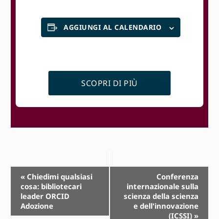
AGGIUNGI AL CALENDARIO
SCOPRI DI PIÙ
Navigazione
«
Chiedimi qualsiasi
Conferenza
cosa: bibliotecari
internazionale sulla
Evento
leader ORCID
scienza della scienza
Adozione
e dell'innovazione
(ICSSI)
»