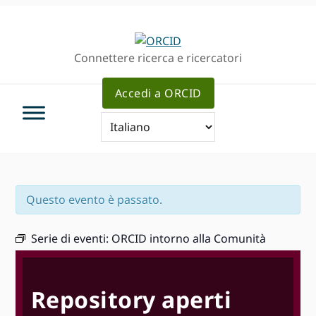
Passa
Vai
Skip
alla
al
to
navigazione
contenuto
sidebar
Connettere ricerca e ricercatori
principale
principale
primaria
Accedi a ORCID
Questo evento è passato.
Serie di eventi:
ORCID intorno alla Comunità
Repository aperti