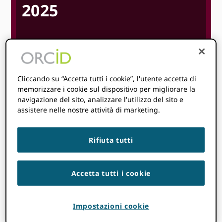
2025
15 Giugno 2025
18
8: 00 am
@
-
Giugno 2025
5:00
@
CDT
Cliccando su “Accetta tutti i cookie”, l'utente accetta di
Ora di inizio dove
sei
:
Impossibile rilevare il tuo fuso
memorizzare i cookie sul dispositivo per migliorare la
orario. Provare
ricarico
la pagina.
navigazione del sito, analizzare l'utilizzo del sito e
assistere nelle nostre attività di marketing.
SCOPRI DI PIÙ
Rifiuta tutti
Accetta tutti i cookie
Argomenti
Impostazioni cookie