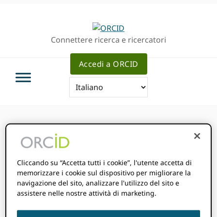
Passa
Vai
Skip
alla
al
to
navigazione
contenuto
sidebar
Connettere ricerca e ricercatori
principale
principale
primaria
Accedi a ORCID
Questo evento è passato.
Cliccando su “Accetta tutti i cookie”, l'utente accetta di
Serie di eventi:
Sono un membro, e adesso?
memorizzare i cookie sul dispositivo per migliorare la
Ottobre 30, 2024
navigazione del sito, analizzare l'utilizzo del sito e
9: 00 am
10: 00 am
@
-
CET
assistere nelle nostre attività di marketing.
Ora di inizio dove
sei
:
Impossibile rilevare il tuo fuso orario.