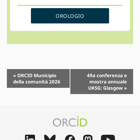
OROLOGIO
Navigazione
«
ORCID Municipio
49a conferenza e
della comunità 2026
mostra annuale
Evento
UKSG: Glasgow
»