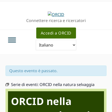
Passa
Vai
Skip
alla
al
to
navigazione
contenuto
sidebar
Connettere ricerca e ricercatori
principale
principale
primaria
Accedi a ORCID
Questo evento è passato.
Serie di eventi:
ORCID nella natura selvaggia
ORCID nella