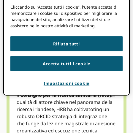
Cliccando su “Accetta tutti i cookie”, l'utente accetta di
Argomenti
memorizzare i cookie sul dispositivo per migliorare la
navigazione del sito, analizzare l'utilizzo del sito e
assistere nelle nostre attività di marketing.
Unisciti a noi per
ORCID nella natura
selvaggia
, dove scopriamo la vasta gamma
Rifiuta tutti
di ORCID adozione all’interno della
comunità accademica. Come semi sparsi dal
vento, ORCID ha messo radici in tutto il
Accetta tutti i cookie
mondo, creando connessioni e coltivando
collaborazioni.
Impostazioni cookie
In questa sessione, siamo lieti di presentare
il
Consiglio per la ricerca sanitaria (HRB)
In
qualità di attore chiave nel panorama della
ricerca irlandese, HRB ha coltivato
ting un
robusto ORCID strategia di integrazione
che funge da lezione magistrale di adesione
organizzativa ed esecuzione tecnica.