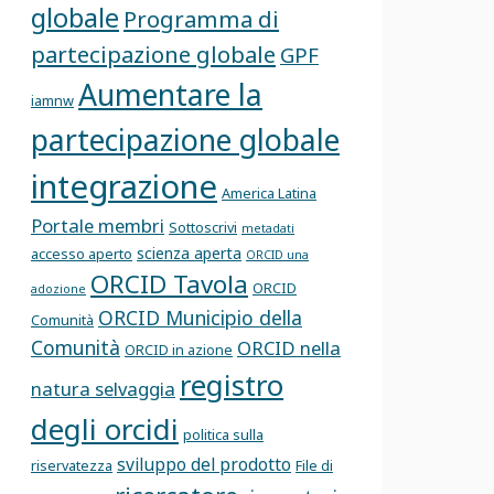
globale
Programma di
partecipazione globale
GPF
Aumentare la
iamnw
partecipazione globale
integrazione
America Latina
Portale membri
Sottoscrivi
metadati
scienza aperta
accesso aperto
ORCID una
ORCID Tavola
ORCID
adozione
ORCID Municipio della
Comunità
Comunità
ORCID nella
ORCID in azione
registro
natura selvaggia
degli orcidi
politica sulla
sviluppo del prodotto
riservatezza
File di