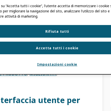
 su “Accetta tutti i cookie”, l'utente accetta di memorizzare i cookie 
o per migliorare la navigazione del sito, analizzare l'utilizzo del sito e
AIN
,
DAN DINEEN
,
TOM DEMERANVILLE
re attività di marketing.
ra sessione del Product Interest Group ha
Rifiuta tutti
amenti del registro di quest'anno. Anche se hai
Accetta tutti i cookie
I INTERESSE SUI PRODOTTI
,
O
Impostazioni cookie
L'AFFILIAZIONE
,
INTEGRAZIONE
,
EL PRODOTTO
,
MIGLIORATA
,
nterfaccia utente per