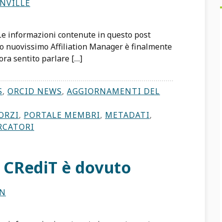
NVILLE
 Le informazioni contenute in questo post
ro nuovissimo Affiliation Manager è finalmente
ora sentito parlare […]
S
,
ORCID NEWS
,
AGGIORNAMENTI DEL
ORZI
,
PORTALE MEMBRI
,
METADATI
,
RCATORI
 CRediT è dovuto
IN