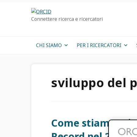
Passa
Vai
Skip
alla
al
to
Connettere ricerca e ricercatori
navigazione
contenuto
sidebar
principale
principale
primaria
CHI SIAMO
PER I RICERCATORI
sviluppo del 
Come stiamo mig
Record nel 2022