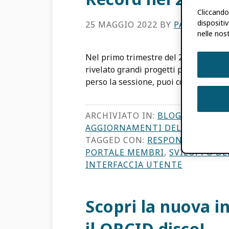
Cliccando
dispositiv
25 MAGGIO 2022
BY
PAULA DEM
nelle nost
Nel primo trimestre del 2022, la nost
rivelato grandi progetti per i miglior
perso la sessione, puoi comunque […]
ARCHIVIATO IN:
BLOG
,
GRUPPO D
AGGIORNAMENTI DEL PRODOTT
TAGGED CON:
RESPONSABILE DEL
PORTALE MEMBRI
,
SVILUPPO D
INTERFACCIA UTENTE
Scopri la nuova i
il ORCID disco!