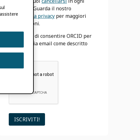
sul blog. Puoi
cancellarsi
in ogni
sul
momento. Guarda il nostro
 assistere
Informativa privacy
per maggiori
informazioni.
Accetto di consentire ORCID per
usare la mia email come descritto
sopra