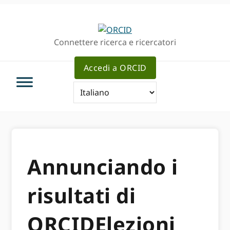
Passa
Vai
alla
al
navigazione
contenuto
Connettere ricerca e ricercatori
principale
principale
Accedi a ORCID
Annunciando i
risultati di
ORCIDElezioni