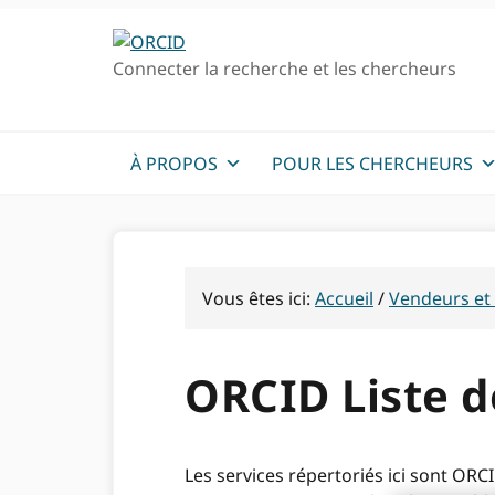
Passer
Passer
à
au
Connecter la recherche et les chercheurs
la
contenu
navigation
principal
principale
À PROPOS
POUR LES CHERCHEURS
Vous êtes ici:
Accueil
/
Vendeurs et 
ORCID Liste de
Les services répertoriés ici sont OR