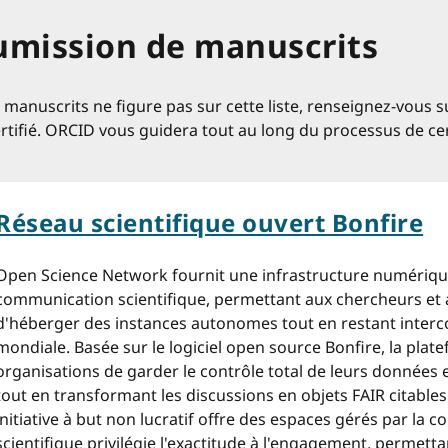
umission de manuscrits
manuscrits ne figure pas sur cette liste, renseignez-vous s
certifié. ORCID vous guidera tout au long du processus de ce
Réseau scientifique ouvert Bonfire
Open Science Network fournit une infrastructure numériqu
communication scientifique, permettant aux chercheurs et a
d'héberger des instances autonomes tout en restant interco
mondiale. Basée sur le logiciel open source Bonfire, la pla
organisations de garder le contrôle total de leurs données 
tout en transformant les discussions en objets FAIR citables
initiative à but non lucratif offre des espaces gérés par la
scientifique privilégie l'exactitude à l'engagement, permett