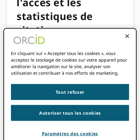
l'accès et les
statistiques de
citations
Q.
En repensant à environ un an avant que
En cliquant sur « Accepter tous les cookies », vous
l'Université de Zurich ne rejoigne ORCID,
acceptez le stockage de cookies sur votre appareil pour
quelles ont été les principales raisons pour
améliorer la navigation sur le site, analyser son
lesquelles vous êtes devenu membre ?
utilisation et contribuer à nos efforts de marketing.
A.
En
Tout refuser
Autoriser tous les cookies
Paramètres des cookies