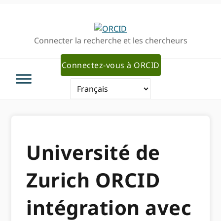
Passer
Passer
à
au
la
contenu
Connecter la recherche et les chercheurs
navigation
principal
principale
Connectez-vous à ORCID
Université de
Zurich ORCID
intégration avec