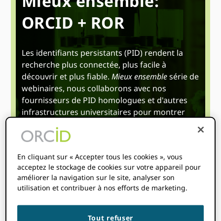
Mieux ensemble:
ORCID + ROR
Les identifiants persistants (PID) rendent la
recherche plus connectée, plus facile à
découvrir et plus fiable.
Mieux ensemble
série de
webinaires, nous collaborons avec nos
fournisseurs de PID homologues et d'autres
infrastructures universitaires pour montrer
comment la collaboration renforce
l'écosystème de recherche.
le 16 avril 2025
3h00
4h00
En cliquant sur « Accepter tous les cookies », vous
@
-
UTC
acceptez le stockage de cookies sur votre appareil pour
améliorer la navigation sur le site, analyser son
Heure de début où
vous êtes
:
Votre fuseau horaire
utilisation et contribuer à nos efforts de marketing.
n'a pas pu être détecté. Essayer
rechargement
la page.
Tout refuser