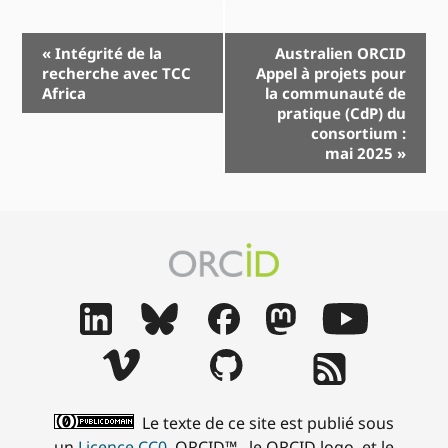
Navigation
«
Intégrité de la
Australien ORCID
recherche avec TCC
Appel à projets pour
Event
Africa
la communauté de
pratique (CdP) du
consortium :
mai 2025
»
Le texte de ce site est publié sous
un
Licence CC0
. ORCID™ , le ORCID logo, et le