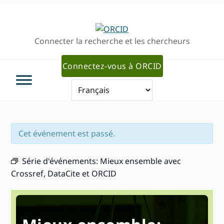
Passer
Passer
Aller
à
au
à
la
contenu
la
Connecter la recherche et les chercheurs
navigation
principal
barre
principale
latérale
Connectez-vous à ORCID
primaire
Cet événement est passé.
Série d'événements:
Mieux ensemble avec
Crossref, DataCite et ORCID