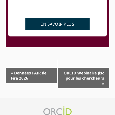
EN SAVOIR PLUS
Navigation
«
Données FAIR de
ORCID Webinaire Jisc
Fira 2026
pour les chercheurs
Event
»