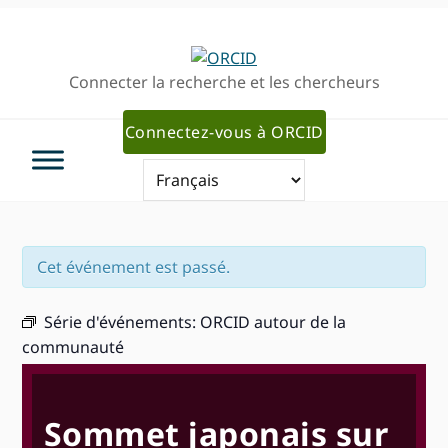
Passer
Passer
Aller
à
au
à
la
contenu
la
Connecter la recherche et les chercheurs
navigation
principal
barre
principale
latérale
Connectez-vous à ORCID
primaire
Cet événement est passé.
Série d'événements:
ORCID autour de la
communauté
Sommet japonais sur