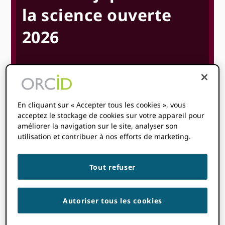
la science ouverte
2026
Juin 22
Juin 26
8 h 00
5h00
@
-
@
JST
Heure de début où
vous êtes
:
Votre fuseau horaire
En cliquant sur « Accepter tous les cookies », vous
n'a pas pu être détecté. Essayer
rechargement
la page.
acceptez le stockage de cookies sur votre appareil pour
améliorer la navigation sur le site, analyser son
utilisation et contribuer à nos efforts de marketing.
EN SAVOIR PLUS
Tout refuser
Autoriser tous les cookies
Thèmes