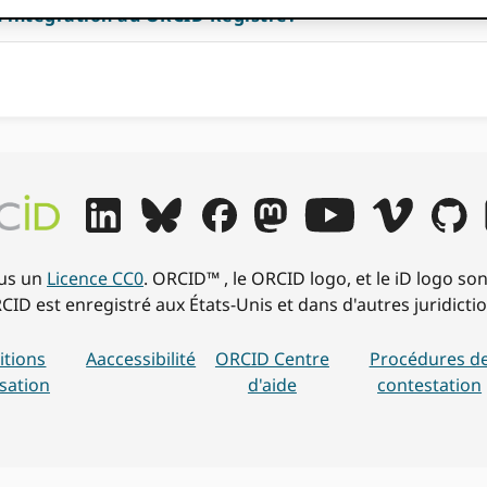
intégration au ORCID Registre?
ous un
Licence CC0
. ORCID™ , le ORCID logo, et le iD logo 
CID est enregistré aux États-Unis et dans d'autres juridictio
itions
Aaccessibilité
ORCID Centre
Procédures d
isation
d'aide
contestation