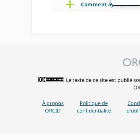
a
Comment ajouter mon 
Le texte de ce site est publié s
OR
À propos
Politique de
Cond
ORCID
confidentialité
d'util