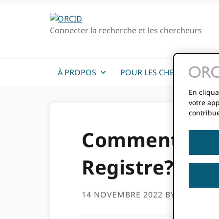
Passer
Passer
à
au
Connecter la recherche et les chercheurs
la
contenu
navigation
principal
principale
À PROPOS
POUR LES CHERCHEURS
En cliqua
votre app
contribue
Comment ajou
Registre?
14 NOVEMBRE 2022
BY
ROB BLA