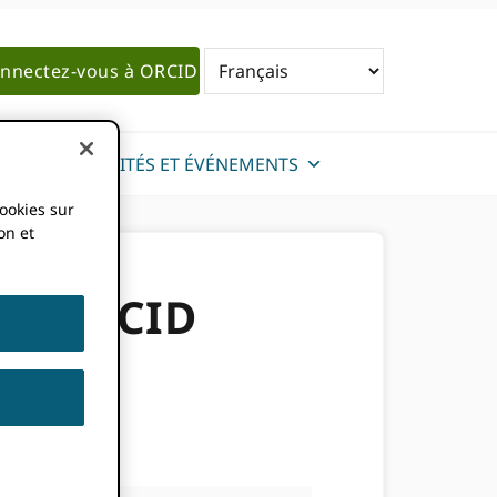
nnectez-vous à ORCID
ACTUALITÉS ET ÉVÉNEMENTS
cookies sur
on et
au ORCID