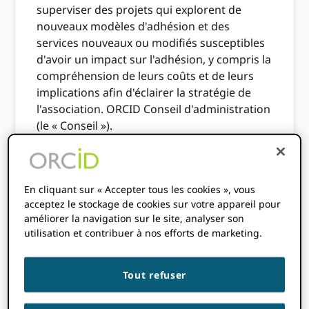
superviser des projets qui explorent de
nouveaux modèles d'adhésion et des
services nouveaux ou modifiés susceptibles
d'avoir un impact sur l'adhésion, y compris la
compréhension de leurs coûts et de leurs
implications afin d'éclairer la stratégie de
l'association. ORCID Conseil d'administration
(le « Conseil »).
Type de comité
En cliquant sur « Accepter tous les cookies », vous
Le Comité des adhésions et des cotisations
acceptez le stockage de cookies sur votre appareil pour
est un comité consultatif permanent du
améliorer la navigation sur le site, analyser son
Conseil d'administration. À ce titre, il fournit
utilisation et contribuer à nos efforts de marketing.
des conseils ou des recommandations au
Conseil sur des questions ou des efforts
Tout refuser
spécifiques, comme indiqué dans la
présente Charte ou autrement, comme