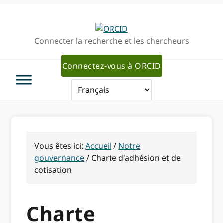
Passer
Passer
à
au
la
contenu
Connecter la recherche et les chercheurs
navigation
principal
principale
Connectez-vous à ORCID
Vous êtes ici:
Accueil
/
Notre
gouvernance
/
Charte d'adhésion et de
cotisation
Charte