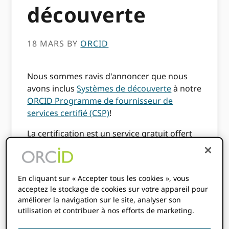
découverte
18 MARS
BY
ORCID
Nous sommes ravis d'annoncer que nous
avons inclus
Systèmes de découverte
à notre
ORCID Programme de fournisseur de
services certifié (CSP)
!
La certification est un service gratuit offert
par ORCID pour toute intégration qui
répond ORCIDles critères basés sur les
meilleures pratiques.
En cliquant sur « Accepter tous les cookies », vous
acceptez le stockage de cookies sur votre appareil pour
Dans le cadre du programme CSP amélioré,
améliorer la navigation sur le site, analyser son
ORCID offre un ensemble amélioré
utilisation et contribuer à nos efforts de marketing.
d'avantages aux CSP, y compris une plus
grande exposition aux clients et utilisateurs