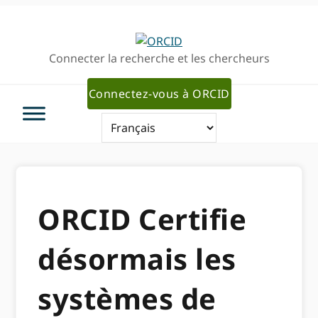
Passer
Passer
à
au
la
contenu
Connecter la recherche et les chercheurs
navigation
principal
principale
Connectez-vous à ORCID
ORCID Certifie
désormais les
systèmes de