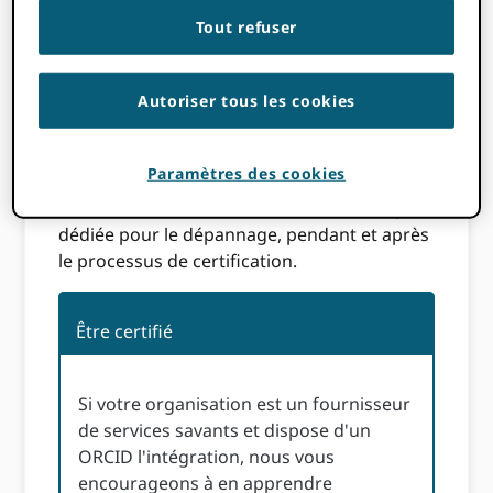
potentiels qui recherchent des solutions
Tout refuser
fiables, cohérentes et pratiques. Les CSP
bénéficient également de certains avantages
normalement réservés exclusivement aux
Autoriser tous les cookies
ORCIDorganisations membres de , telles que
la consultation d'experts pour la
Paramètres des cookies
planification de projets d'intégration, les
ressources de test et l'assistance technique
dédiée pour le dépannage, pendant et après
le processus de certification.
Être certifié
Si votre organisation est un fournisseur
de services savants et dispose d'un
ORCID l'intégration, nous vous
encourageons à en apprendre