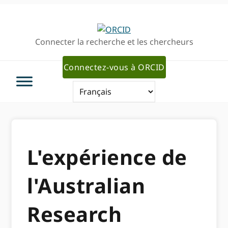
Passer
Passer
à
au
la
contenu
Connecter la recherche et les chercheurs
navigation
principal
principale
Connectez-vous à ORCID
L'expérience de
l'Australian
Research