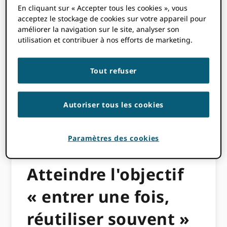
En cliquant sur « Accepter tous les cookies », vous
[avatar user="Laure Haak" size="thumbnail"
acceptez le stockage de cookies sur votre appareil pour
align="left" /]
améliorer la navigation sur le site, analyser son
utilisation et contribuer à nos efforts de marketing.
En tant que membre fondateur de
l'Australian ORCID Consortium, l'Australian
Research Council (ARC) a été étroitement
Tout refuser
associé à la communauté de recherche
australienne dans son parcours d'adoption
Autoriser tous les cookies
ORCID et est heureux de partager son
expérience d'intégration ORCID au sein de
son système de gestion de la recherche
Paramètres des cookies
(
RMS
).
Atteindre l'objectif
« entrer une fois,
réutiliser souvent »