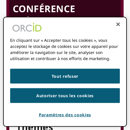
CONFÉRENCE
SCÉCALE
Avril 27
Mai 1
8 h 00
5h00
En cliquant sur « Accepter tous les cookies », vous
@
-
@
UTC + 2
acceptez le stockage de cookies sur votre appareil pour
améliorer la navigation sur le site, analyser son
Heure de début où
vous êtes
:
Votre fuseau horaire
utilisation et contribuer à nos efforts de marketing.
n'a pas pu être détecté. Essayer
rechargement
la page.
Tout refuser
EN SAVOIR PLUS
Autoriser tous les cookies
Paramètres des cookies
Thèmes