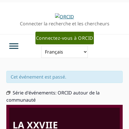
Passer
Passer
Aller
à
au
à
la
contenu
la
Connecter la recherche et les chercheurs
navigation
principal
barre
principale
latérale
Connectez-vous à ORCID
primaire
Cet événement est passé.
Série d'événements:
ORCID autour de la
communauté
LA XXVIIE