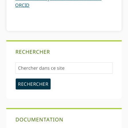
ORCID
Barre
RECHERCHER
latérale
Chercher
primaire
dans
ce
site
DOCUMENTATION