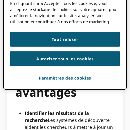
En cliquant sur « Accepter tous les cookies », vous
Ce document décrit un flux de travail
acceptez le stockage de cookies sur votre appareil pour
pouvant être utilisé par les bases de
améliorer la navigation sur le site, analyser son
données de résumés et de citations, les
utilisation et contribuer à nos efforts de marketing.
catalogues bibliographiques, les
agrégateurs de métadonnées, les agences
d'enregistrement et les moteurs de
Tout refuser
recherche académiques rédigeant les
éléments revendiqués par les chercheurs.
Autoriser tous les cookies
ORCID Records.
Principaux
Paramètres des cookies
avantages
Identifier les résultats de la
recherche
Les systèmes de découverte
aident les chercheurs à mettre à jour un