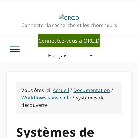
Passer
Passer
Aller
à
au
à
la
contenu
la
Connecter la recherche et les chercheurs
navigation
principal
barre
principale
latérale
Connectez-vous à ORCID
primaire
Vous êtes ici:
Accueil
/
Documentation
/
Workflows sans code
/
Systèmes de
découverte
Systèmes de