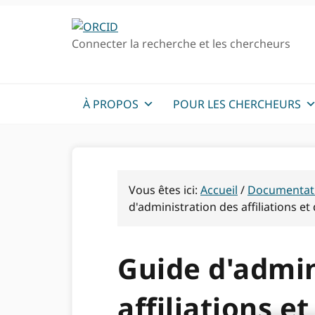
Passer
Passer
Aller
à
au
à
Connecter la recherche et les chercheurs
la
contenu
la
navigation
principal
barre
principale
latérale
primaire
À PROPOS
POUR LES CHERCHEURS
Vous êtes ici:
Accueil
/
Documentat
d'administration des affiliations et
Guide d'admin
affiliations et