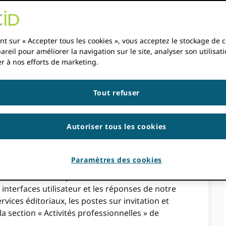
les
nt sur « Accepter tous les cookies », vous acceptez le stockage de 
ne affiliation ?
areil pour améliorer la navigation sur le site, analyser son utilisati
r à nos efforts de marketing.
Tout refuser
 une personne et une organisation, liant les
ents peuvent ajouter des affiliations
face utilisateur et ORCID les membres peuvent
Autoriser tous les cookies
egistrements à l'aide du ORCID Gestionnaire
Paramètres des cookies
ne affiliation unique et complète. Un ORCID Un
rs affiliations qui se chevauchent, et les
nterfaces utilisateur et les réponses de notre
ervices éditoriaux, les postes sur invitation et
a section « Activités professionnelles » de