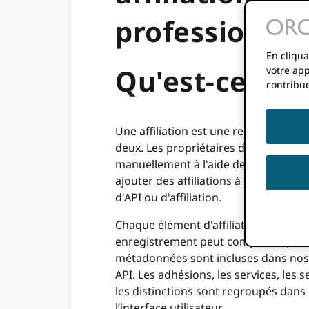
professionnel
En cliqua
Qu'est-ce qu'u
votre app
contribue
Une affiliation est une relation entre
deux. Les propriétaires d'enregistrem
manuellement à l'aide de notre inter
ajouter des affiliations à ORCID enr
d'API ou d'affiliation.
Chaque élément d'affiliation décrit u
enregistrement peut comporter plusieu
métadonnées sont incluses dans nos i
API. Les adhésions, les services, les s
les distinctions sont regroupés dans l
l’interface utilisateur.