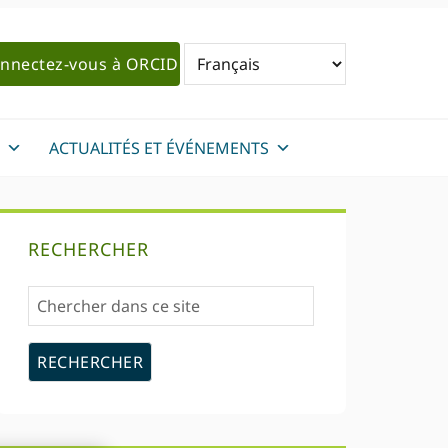
nnectez-vous à ORCID
ACTUALITÉS ET ÉVÉNEMENTS
Barre
RECHERCHER
latérale
Chercher
primaire
dans
ce
site