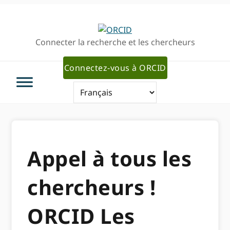
Passer
Passer
à
au
la
contenu
Connecter la recherche et les chercheurs
navigation
principal
principale
Connectez-vous à ORCID
Appel à tous les
chercheurs !
ORCID Les