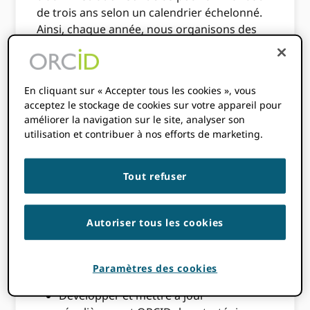
de trois ans selon un calendrier échelonné.
Ainsi, chaque année, nous organisons des
élections pour nommer de nouveaux
administrateurs. Deux sièges de chercheurs-
directeurs sont réservés aux chercheurs en
En cliquant sur « Accepter tous les cookies », vous
exercice, quelle que soit leur ORCID
acceptez le stockage de cookies sur votre appareil pour
affiliation des membres.
Cette année, nous
améliorer la navigation sur le site, analyser son
cherchons à pourvoir un siège de
utilisation et contribuer à nos efforts de marketing.
chercheur-directeur au conseil
d’administration.
Tout refuser
Responsabilités du conseil
Autoriser tous les cookies
Soutenu par le directeur exécutif et un
personnel professionnel à temps plein, le
ORCID Le conseil est responsable de :
Paramètres des cookies
Développer et mettre à jour