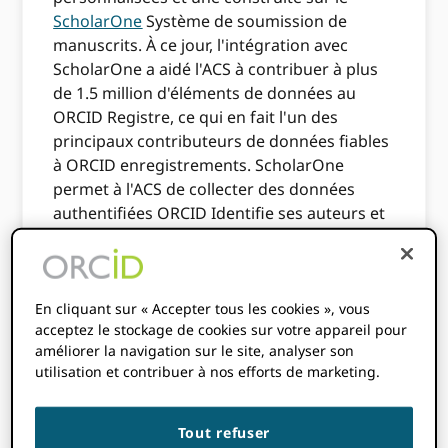
ScholarOne
Système de soumission de
manuscrits. À ce jour, l'intégration avec
ScholarOne a aidé l'ACS à contribuer à plus
de 1.5 million d'éléments de données au
ORCID Registre, ce qui en fait l'un des
principaux contributeurs de données fiables
à ORCID enregistrements. ScholarOne
permet à l'ACS de collecter des données
authentifiées ORCID Identifie ses auteurs et
réviseurs et ajoute des éléments
d'évaluation par les pairs aux dossiers des
réviseurs.
En cliquant sur « Accepter tous les cookies », vous
L'entretien suivant est avec Sarah Tegen,
acceptez le stockage de cookies sur votre appareil pour
PhD, vice-présidente principale et directrice
améliorer la navigation sur le site, analyser son
des publications, ACS Publications à
utilisation et contribuer à nos efforts de marketing.
l'American Chemical Society.
Tout refuser