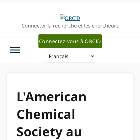
Passer
Passer
à
au
la
contenu
Connecter la recherche et les chercheurs
navigation
principal
principale
Connectez-vous à ORCID
L'American
Chemical
Society au