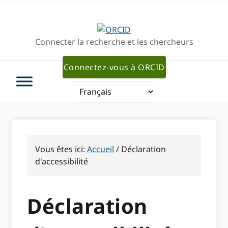
Passer
Passer
à
au
la
contenu
Connecter la recherche et les chercheurs
navigation
principal
principale
Connectez-vous à ORCID
Vous êtes ici:
Accueil
/
Déclaration
d'accessibilité
Déclaration