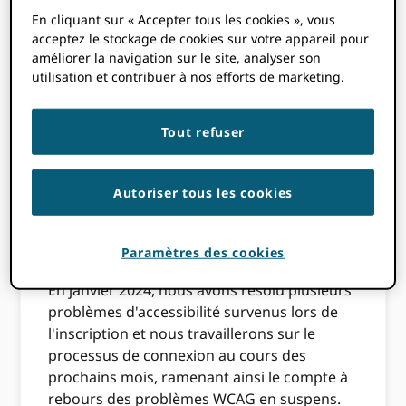
membre de la ORCID communauté se sente
En cliquant sur « Accepter tous les cookies », vous
la bienvenue, respectée et traitée avec
acceptez le stockage de cookies sur votre appareil pour
dignité.
améliorer la navigation sur le site, analyser son
utilisation et contribuer à nos efforts de marketing.
En 2023, nous avons réalisé des progrès
significatifs vers les WCAG 2.1 AA et réduit le
nombre de problèmes WCAG A et AA dans le
Tout refuser
ORCID registre de
50
à
21
.
En juin 2023, nous avons entrepris un
Autoriser tous les cookies
deuxième audit d'accessibilité, notre norme
de base étant désormais définie sur les
WCAG 2.2 récemment publiés.
Paramètres des cookies
En janvier 2024, nous avons résolu plusieurs
problèmes d'accessibilité survenus lors de
l'inscription et nous travaillerons sur le
processus de connexion au cours des
prochains mois, ramenant ainsi le compte à
rebours des problèmes WCAG en suspens.