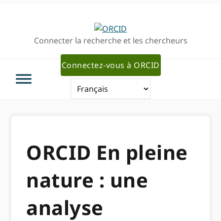
Passer
Passer
à
au
la
contenu
Connecter la recherche et les chercheurs
navigation
principal
principale
Connectez-vous à ORCID
ORCID En pleine
nature : une
analyse