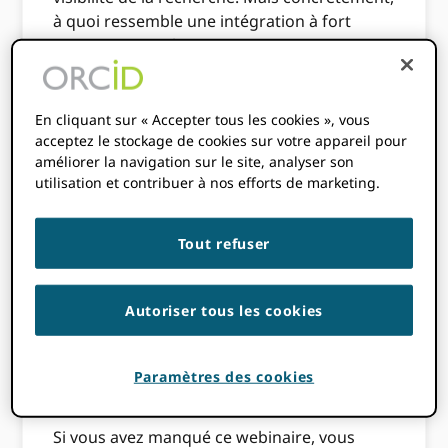
à quoi ressemble une intégration à fort
impact « en coulisses » ?
Dans notre récent ORCID Lors de la session
Wild, nous avons invité le Dr Annalisa
En cliquant sur « Accepter tous les cookies », vous
Montesanti (
https://orcid.org/0000-0003-
acceptez le stockage de cookies sur votre appareil pour
0413-2003
) et Marta Pisarska, PhD
améliorer la navigation sur le site, analyser son
(
https://orcid.org/0000-0002-9082-1691
) du
utilisation et contribuer à nos efforts de marketing.
Conseil de recherche en santé (HRB) en
Irlande pour explorer comment ils ont tissé
Tout refuser
ORCID au sein de leur écosystème national
de financement. Que vous fassiez partie
d'un organisme de financement, d'une
Autoriser tous les cookies
université ou d'un institut de recherche, la
stratégie de HRB offre un modèle pour
obtenir l'adhésion organisationnelle et
Paramètres des cookies
assurer la mise en œuvre technique.
Si vous avez manqué ce webinaire, vous