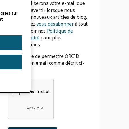
Nous n'utiliserons votre e-mail que
pour vous avertir lorsque nous
ookies sur
aurons de nouveaux articles de blog.
et
Vous pouvez
vous désabonner
à tout
moment. Voir nos
Politique de
confidentialité
pour plus
d'informations.
J'accepte de permettre ORCID
utiliser mon email comme décrit ci-
dessus