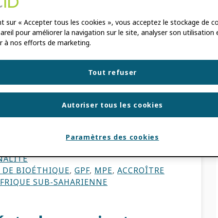
 en Afrique
ORCID L'adoption
nt sur « Accepter tous les cookies », vous acceptez le stockage de c
reil pour améliorer la navigation sur le site, analyser son utilisation 
che en bioéthique
r à nos efforts de marketing.
BO
Tout refuser
n, lancé en 2022, a distribué à ce jour 26
Autoriser tous les cookies
llars à XNUMX pays du Sud. Parmi les
ons de pays à faible et moyen revenu […]
Paramètres des cookies
NALITÉ
N DE BIOÉTHIQUE
,
GPF
,
MPE
,
ACCROÎTRE
FRIQUE SUB-SAHARIENNE