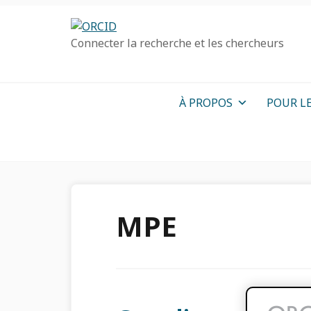
Passer
Passer
Aller
à
au
à
Connecter la recherche et les chercheurs
la
contenu
la
navigation
principal
barre
principale
latérale
primaire
À PROPOS
POUR L
MPE