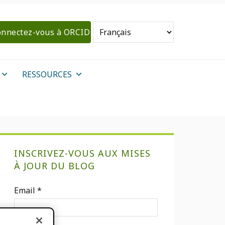
nnectez-vous à ORCID
RESSOURCES
Barre
INSCRIVEZ-VOUS AUX MISES
latérale
À JOUR DU BLOG
primaire
Email
*