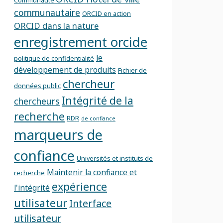
Communauté
communautaire
ORCID en action
ORCID dans la nature
enregistrement orcide
le
politique de confidentialité
développement de produits
Fichier de
chercheur
données public
Intégrité de la
chercheurs
recherche
RDR
de confiance
marqueurs de
confiance
Universités et instituts de
Maintenir la confiance et
recherche
expérience
l'intégrité
utilisateur
Interface
utilisateur