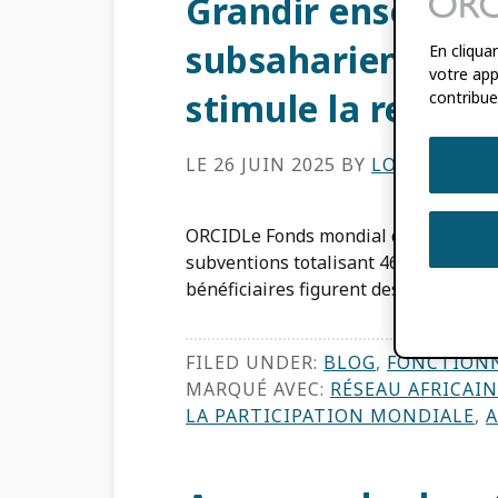
Grandir ensemble
subsaharienne : 
En cliqua
votre appa
stimule la recher
contribue
LE 26 JUIN 2025
BY
LOMBE TEM
ORCIDLe Fonds mondial de participatio
subventions totalisant 465,000 17 do
bénéficiaires figurent des organisati
FILED UNDER:
BLOG
,
FONCTION
MARQUÉ AVEC:
RÉSEAU AFRICAI
LA PARTICIPATION MONDIALE
,
A