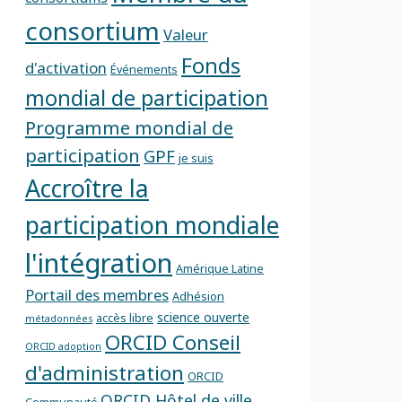
consortium
Valeur
Fonds
d'activation
Événements
mondial de participation
Programme mondial de
participation
GPF
je suis
Accroître la
participation mondiale
l'intégration
Amérique Latine
Portail des membres
Adhésion
science ouverte
accès libre
métadonnées
ORCID Conseil
ORCID adoption
d'administration
ORCID
ORCID Hôtel de ville