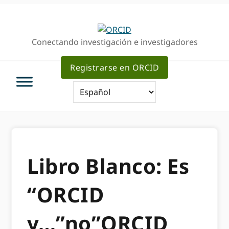
Ir
Saltar
a
al
la
contenido
Conectando investigación e investigadores
navegación
principal
principal
Registrarse en ORCID
Libro Blanco: Es
“ORCID
y…”no”ORCID