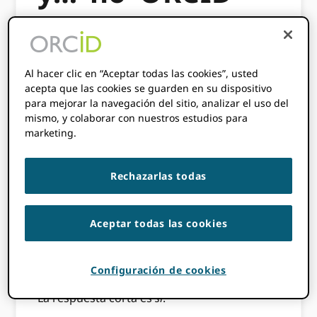
o…"
25 DE JUNIO DE 2025
BY
ORCID
Al hacer clic en “Aceptar todas las cookies”, usted
acepta que las cookies se guarden en su dispositivo
para mejorar la navegación del sitio, analizar el uso del
Es ampliamente aceptado que ORCID es el
mismo, y colaborar con nuestros estudios para
más ampliamente adoptado,
de
marketing.
facto
Identificador de investigador en uso
hoy en día. Pero, ¿qué significa esto para
Rechazarlas todas
otros identificadores de investigador
existentes? ¿Aquellos que se usan
ampliamente a nivel nacional o dentro de
Aceptar todas las cookies
una disciplina en particular? ¿Cómo...? ORCID
¿Encajar con ellos? ¿Necesitan? ORCID, ¿y
viceversa?
Configuración de cookies
La respuesta corta es
sí
.