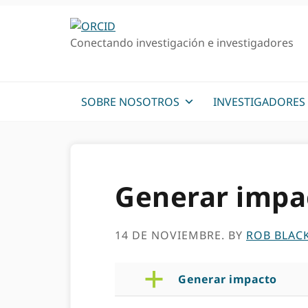
Ir
Saltar
a
al
Conectando investigación e investigadores
la
contenido
navegación
principal
principal
SOBRE NOSOTROS
INVESTIGADORES
Generar impa
14 DE NOVIEMBRE.
BY
ROB BLAC
a
Generar impacto